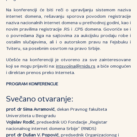
Na konferenciji će biti reči o upravljanju sistemom naziva
internet domena, rešavanju sporova povodom registracije
naziva nacionalnih internet domena u prethodnoj godini, kao i
novim pravilima registracije .RS i .СРБ domena. Govoriće se i
o povredama žiga na sajtovima za aukcijsku prodaju robe i
ostalim slučajevima, ali i o autorskom pravu na Fejsbuku i
Tviteru, sa posebnim osvrtom na pravo Srbije.
Učešće na konferenciji je otvoreno za sve zainteresovane
koji se mogu prijaviti na:
intsvojina@rnids.rs
a biće omogućen
i direktan prenos preko Interneta.
PROGRAM KONFERENCIJE
Svečano otvaranje:
prof. dr Sima Avramović
, dekan Pravnog fakulteta
Univerziteta u Beogradu
Vojislav Rodić
, predsednik UO Fondacije „Registar
nacionalnog internet domena Srbije“ (RNIDS)
prof. dr Dušan V. Popović
, predsednik Organizacionog i