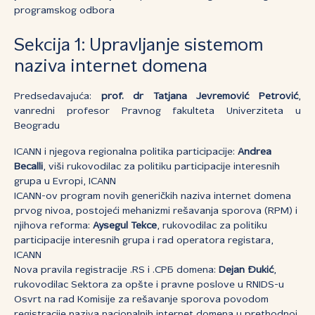
programskog odbora
Sekcija 1: Upravljanje sistemom
naziva internet domena
Predsedavajuća:
prof. dr Tatjana Jevremović Petrović
,
vanredni profesor Pravnog fakulteta Univerziteta u
Beogradu
ICANN i njegova regionalna politika participacije:
Andrea
Becalli
, viši rukovodilac za politiku participacije interesnih
grupa u Evropi, ICANN
ICANN-ov program novih generičkih naziva internet domena
prvog nivoa, postojeći mehanizmi rešavanja sporova (RPM) i
njihova reforma:
Aysegul Tekce
, rukovodilac za politiku
participacije interesnih grupa i rad operatora registara,
ICANN
Nova pravila registracije .RS i .СРБ domena:
Dejan Đukić
,
rukovodilac Sektora za opšte i pravne poslove u RNIDS-u
Osvrt na rad Komisije za rešavanje sporova povodom
registracije naziva nacionalnih internet domena u prethodnoj