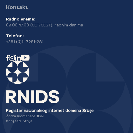
Kontakt
Radno vreme:
09.00-17.00 (CET/CEST), radnim danima
Telefon:
+381 (0)11 7281-281
Registar nacionalnog internet domena Srbije
Žorža Klemansoa 18a/I
Beograd, Srbija