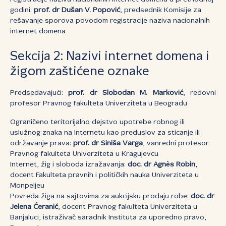
godini:
prof. dr Dušan V. Popović
, predsednik Komisije za
rešavanje sporova povodom registracije naziva nacionalnih
internet domena
Sekcija 2: Nazivi internet domena i
žigom zaštićene oznake
Predsedavajući:
prof. dr Slobodan M. Marković
, redovni
profesor Pravnog fakulteta Univerziteta u Beogradu
Ograničeno teritorijalno dejstvo upotrebe robnog ili
uslužnog znaka na Internetu kao preduslov za sticanje ili
održavanje prava:
prof. dr Siniša Varga
, vanredni profesor
Pravnog fakulteta Univerziteta u Kragujevcu
Internet, žig i sloboda izražavanja:
doc. dr Agnès Robin
,
docent Fakulteta pravnih i političkih nauka Univerziteta u
Monpeljeu
Povreda žiga na sajtovima za aukcijsku prodaju robe:
doc. dr
Jelena Ćeranić
, docent Pravnog fakulteta Univerziteta u
Banjaluci, istraživač saradnik Instituta za uporedno pravo,