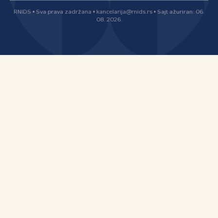
RNIDS • Sva prava zadržana • kancelarija@rnids.rs • Sajt ažuriran: 06.
08. 2026.