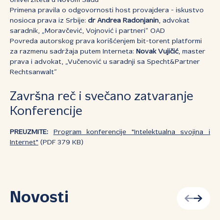
Univerziteta u Novom Sadu
Primena pravila o odgovornosti host provajdera - iskustvo
nosioca prava iz Srbije:
dr Andrea Radonjanin
, advokat
saradnik, „Moravčević, Vojnović i partneri“ OAD
Povreda autorskog prava korišćenjem bit-torent platformi
za razmenu sadržaja putem Interneta:
Novak Vujičić
, master
prava i advokat, „Vučenović u saradnji sa Specht&Partner
Rechtsanwalt“
Završna reč i svečano zatvaranje
Konferencije
PREUZMITE:
Program konferencije "Intelektualna svojina i
Internet"
(PDF 379 KB)
Novosti