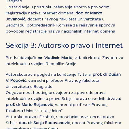
Beograd
Dostavljanje u postupku rešavanja sporova povodom
registracije naziva internet domena:
doc. dr Marko
Jovanović
, docent Pravnog fakulteta Univerziteta u
Beogradu, potpredsednik Komisije za rešavanje sporova
povodom registracije naziva nacionalnih internet domena
Sekcija 3: Autorsko pravo i Internet
Predsedavajući:
mr Vladimir Marić
, v.d. direktora Zavoda za
intelektualnu svojinu Republike Srbije
Autorskopravni pogled na korišćenje Tvitera:
prof. dr Dušan
V. Popović
, vanredni profesor Pravnog fakulteta
Univerziteta u Beogradu
Odgovornost hosting provajdera za povrede prava
intelektualne svojine u pravu Srbije i pravu susednih država:
prof. dr Mario Reljanović
, vanredni profesor Pravnog
fakulteta Univerziteta „Union“
Autorsko pravo i Fejsbuk, s posebnim osvrtom na pravo
Srbije:
doc. dr Sanja Radovanović
, docent Pravnog fakulteta