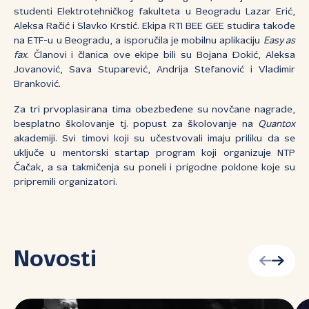
studenti Elektrotehničkog fakulteta u Beogradu Lazar Erić,
Aleksa Račić i Slavko Krstić. Ekipa RTI BEE GEE studira takođe
na ETF-u u Beogradu, a isporučila je mobilnu aplikaciju
Easy as
fax
. Članovi i članica ove ekipe bili su Bojana Đokić, Aleksa
Jovanović, Sava Stuparević, Andrija Stefanović i Vladimir
Branković.
Za tri prvoplasirana tima obezbeđene su novčane nagrade,
besplatno školovanje tj. popust za školovanje na
Quantox
akademiji. Svi timovi koji su učestvovali imaju priliku da se
uključe u mentorski startap program koji organizuje NTP
Čačak, a sa takmičenja su poneli i prigodne poklone koje su
pripremili organizatori.
Novosti