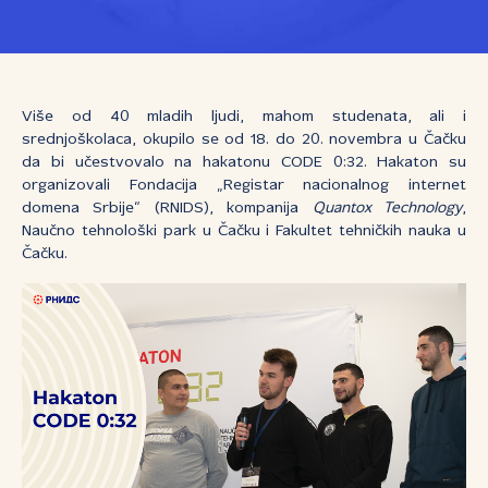
Više od 40 mladih ljudi, mahom studenata, ali i
srednjoškolaca, okupilo se od 18. do 20. novembra u Čačku
da bi učestvovalo na hakatonu CODE 0:32. Hakaton su
organizovali Fondacija „Registar nacionalnog internet
domena Srbije“ (RNIDS), kompanija
Quantox Technology
,
Naučno tehnološki park u Čačku i Fakultet tehničkih nauka u
Čačku.