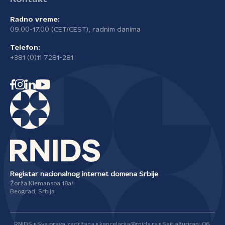
Radno vreme:
09.00-17.00 (CET/CEST), radnim danima
Telefon:
+381 (0)11 7281-281
Registar nacionalnog internet domena Srbije
Žorža Klemansoa 18a/I
Beograd, Srbija
RNIDS • Sva prava zadržana • kancelarija@rnids.rs • Sajt ažuriran: 06.