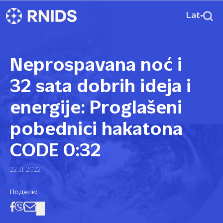
Lat
Neprospavana noć i
32 sata dobrih ideja i
energije: Proglašeni
pobednici hakatona
CODE 0:32
22.11.2022
Подели: