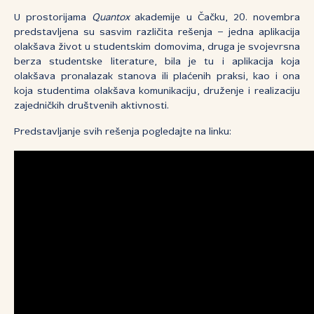
U prostorijama
Quantox
akademije u Čačku, 20. novembra
predstavljena su sasvim različita rešenja – jedna aplikacija
olakšava život u studentskim domovima, druga je svojevrsna
berza studentske literature, bila je tu i aplikacija koja
olakšava pronalazak stanova ili plaćenih praksi, kao i ona
koja studentima olakšava komunikaciju, druženje i realizaciju
zajedničkih društvenih aktivnosti.
Predstavljanje svih rešenja pogledajte na linku: