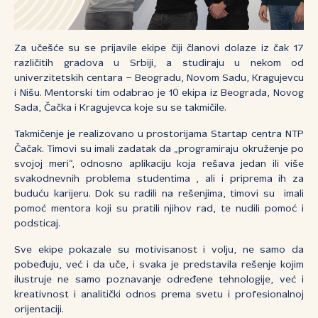
Za učešće su se prijavile ekipe čiji članovi dolaze iz čak 17
različitih gradova u Srbiji, a studiraju u nekom od
univerzitetskih centara – Beogradu, Novom Sadu, Kragujevcu
i Nišu. Mentorski tim odabrao je 10 ekipa iz Beograda, Novog
Sada, Čačka i Kragujevca koje su se takmičile.
Takmičenje je realizovano u prostorijama Startap centra NTP
Čačak. Timovi su imali zadatak da „programiraju okruženje po
svojoj meri“, odnosno aplikaciju koja rešava jedan ili više
svakodnevnih problema studentima , ali i priprema ih za
buduću karijeru. Dok su radili na rešenjima, timovi su imali
pomoć mentora koji su pratili njihov rad, te nudili pomoć i
podsticaj.
Sve ekipe pokazale su motivisanost i volju, ne samo da
pobeđuju, već i da uče, i svaka je predstavila rešenje kojim
ilustruje ne samo poznavanje određene tehnologije, već i
kreativnost i analitički odnos prema svetu i profesionalnoj
orijentaciji.