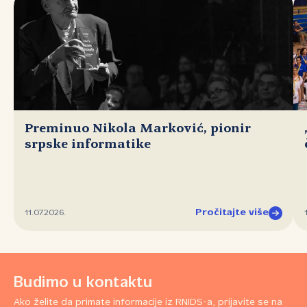
Preminuo Nikola Marković, pionir
srpske informatike
Pročitajte više
11.07.2026.
Budimo u kontaktu
Ako želite da primate informacije iz RNIDS-a, prijavite se na