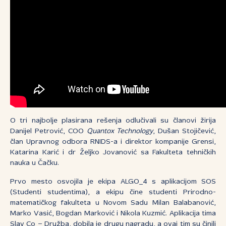
O tri najbolje plasirana rešenja odlučivali su članovi žirija
Danijel Petrović, COO
Quantox Technology
, Dušan Stojičević,
član Upravnog odbora RNIDS-a i direktor kompanije Grensi,
Katarina Karić i dr Željko Jovanović sa Fakulteta tehničkih
nauka u Čačku.
Prvo mesto osvojila je ekipa ALGO_4 s aplikacijom SOS
(Studenti studentima), a ekipu čine studenti Prirodno-
matematičkog fakulteta u Novom Sadu Milan Balabanović,
Marko Vasić, Bogdan Marković i Nikola Kuzmić. Aplikacija tima
Slav Co – Družba, dobila je drugu nagradu, a ovaj tim su činili