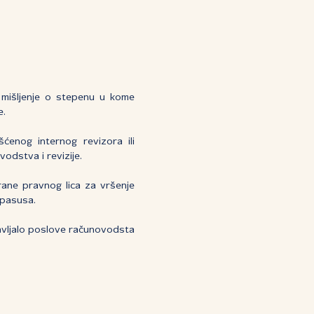
 mišljenje o stepenu u kome
e.
ćenog internog revizora ili
odstva i revizije.
rane pravnog lica za vršenje
 pasusa.
 obavljalo poslove računovodsta