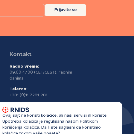
Prijavite se
Kontakt
Radno vreme:
09.00-17.00 (CET/CEST), radnim
danima
Telefon:
+381 (0)11 7281-281
Ovaj sajt ne koristi kolačiće, ali naši servisi ih koriste.
Upotreba kolačića je regulisana našom
Politikom
korišćenja kolačića
. Da li ste saglasni da koristimo
kolačiće tokom vaše posete?