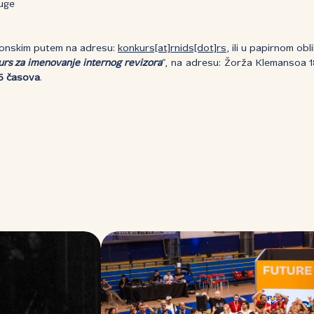
uge
ronskim putem na adresu:
konkurs[at]rnids[dot]rs
, ili u papirnom ob
urs za imenovanje internog revizora
“, na adresu: Žorža Klemansoa 
15 časova
.