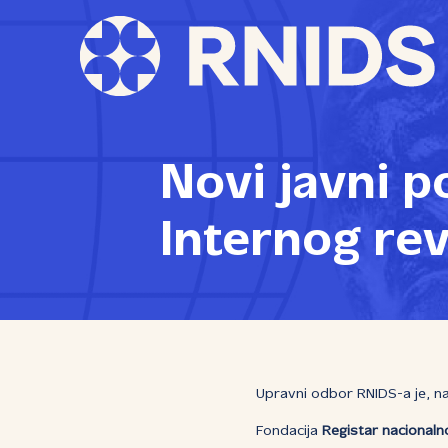
Novi javni p
Internog rev
Upravni odbor RNIDS-a je, na
Fondacija
Registar nacionaln