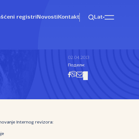
šćeni registri
Novosti
Kontakt
Lat
02.04.2013
Подели:
novanje Internog revizora:
je