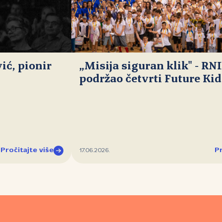
ć, pionir
„Misija siguran klik" - RN
podržao četvrti Future Ki
Pročitajte više
Pr
17.06.2026.