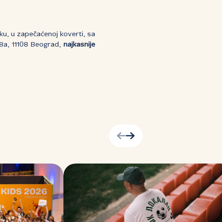
liku, u zapečaćenoj koverti, sa
18a, 11108 Beograd,
najkasnije