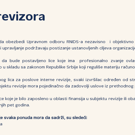
revizora
e da obezbedi Upravnom odboru RNIDS-a nezavisno i objektivno
 i upravljanje podržavaju postizanje ustanovljenih ciljeva organizacij
da bude postavljeno lice koje ima profesionalno zvanje ovlaš
 u skladu sa zakonom Republike Srbije koji reguliše materiju računov
og lica za poslove interne revizije, svaki izvršilac određen od st
ubjektu revizije mora pojedinačno da zadovolji uslove iz prethodnog
ice koje je bilo zaposleno u oblasti finansija u subjektu revizije ili
njih pet godina.
 koje svaka ponuda mora da sadrži, su sledeći:
ma