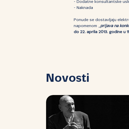
- Dodatne konsultantske usl
- Naknada
Ponude se dostavljaju elekt
napomenom „
prijava na konk
do 22. aprila 2013. godine u 
Novosti