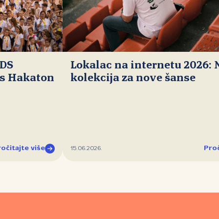
IDS
Lokalac na internetu 2026:
ds Hakaton
kolekcija za nove šanse
očitajte više
Proč
15.06.2026.