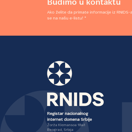
Budimo u kontaktu
Ako želite da primate informacije iz RNIDS-a,
se na našu e-listu! *
Registar nacionalnog
internet domena Srbije
Žorža Klemansoa 18a/I
Beograd, Srbija