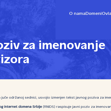
O nama
Domeni
Ovla
oziv za imenovanje
izora
 juče održanoj sednici, usvojio izmenjen tekst javnog poziva za ime
og internet domena Srbije
(RNIDS) raspisuje javni poziv za imenovan