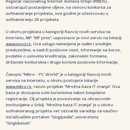
Registar nacionalnog Internet domena Srbije (RNIDS),
ostvarujući postavljene ciljeve, na osnovu konkursa za
sufinansiranje projekata, ove godine je učestvovao u
sufinansiranju 28 projekata.
U okviru projekata u kategoriji Razvoj novih servisa na
Internetu, NIP "BIF pres", uspostavio je novi servis na lokaciji
www.novci.rs
. Ova usluga namenjena je malim i srednjim
preduzećima, a sadrži poslovne vesti, informacije sa berze,
podatke o uslovima kreditranja, zakonskim formama,
državnim konkursima i druge korisne poslovne informacije.
Časopis "Mikro - PC World" je u kategoriji Razvoj novih
servisa na Internetu, u okviru postojeće lokacije
www.mikro.rs
, razvio projekat "Mrežna baza IT znanja". Ova
baza je dostupna svim korisnicima nakon besplatne
registracije. Cilj projekta je povezivanje sa obrazovnim
institucijama u Srbiji. "Mrežna baza IT znanja" je u okviru
sufinansiranog projekta već ostvarila saradnju sa naučno-
istraživačkim portalom "Singipedia", univerziteta
"Singidunum".