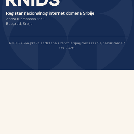
Registar nacionalnog internet domena Srbije
Žorža Klemansoa 18a/I
Beograd, Srbija
RNIDS • Sva prava zadržana • kancelarija@rnids.rs • Sajt ažuriran: 07.
08. 2026.