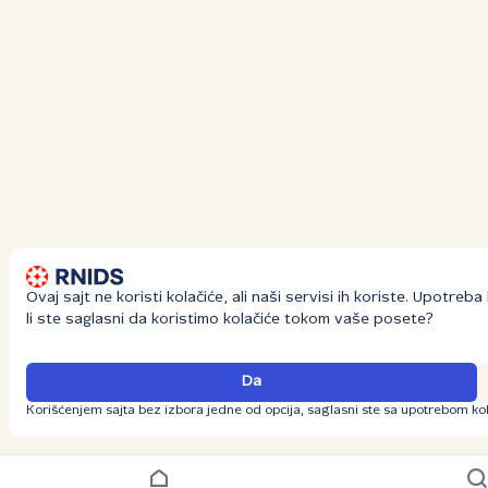
Ovaj sajt ne koristi kolačiće, ali naši servisi ih koriste. Upotre
li ste saglasni da koristimo kolačiće tokom vaše posete?
Da
Korišćenjem sajta bez izbora jedne od opcija, saglasni ste sa upotrebom kol