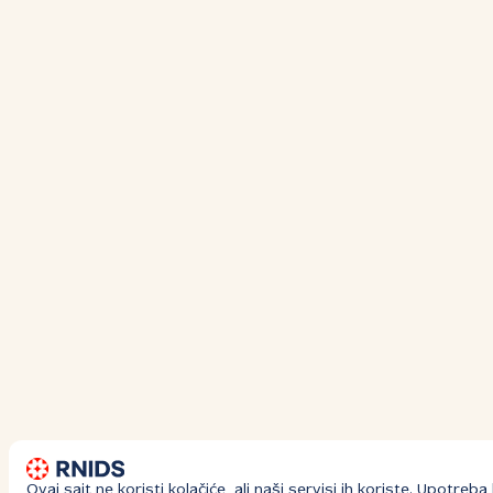
Ovaj sajt ne koristi kolačiće, ali naši servisi ih koriste. Upotre