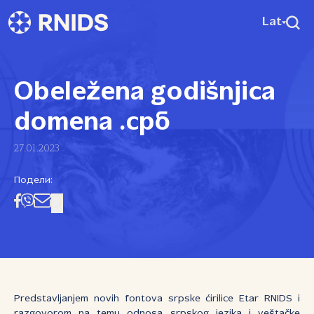
Lat
Obeležena godišnjica
domena .срб
27.01.2023
Подели:
Predstavljanjem novih fontova srpske ćirilice Etar RNIDS i
razgovorom na temu odnosa srpskog jezika i veštačke