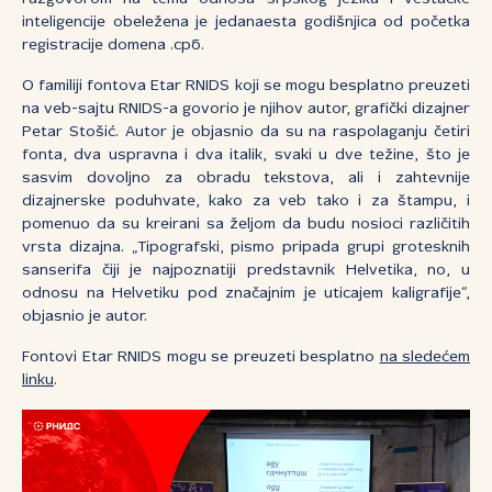
inteligencije obeležena je jedanaesta godišnjica od početka
registracije domena .срб.
O familiji fontova Etar RNIDS koji se mogu besplatno preuzeti
na veb-sajtu RNIDS-a govorio je njihov autor, grafički dizajner
Petar Stošić. Autor je objasnio da su na raspolaganju četiri
fonta, dva uspravna i dva italik, svaki u dve težine, što je
sasvim dovoljno za obradu tekstova, ali i zahtevnije
dizajnerske poduhvate, kako za veb tako i za štampu, i
pomenuo da su kreirani sa željom da budu nosioci različitih
vrsta dizajna. „Tipografski, pismo pripada grupi grotesknih
sanserifa čiji je najpoznatiji predstavnik Helvetika, no, u
odnosu na Helvetiku pod značajnim je uticajem kaligrafije“,
objasnio je autor.
Fontovi Etar RNIDS mogu se preuzeti besplatno
na sledećem
linku
.