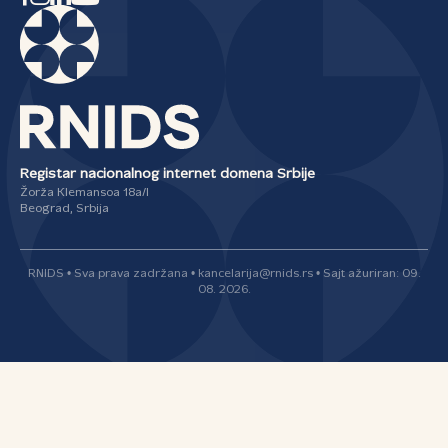
Registar nacionalnog internet domena Srbije
Žorža Klemansoa 18a/I
Beograd, Srbija
RNIDS • Sva prava zadržana • kancelarija@rnids.rs • Sajt ažuriran: 09.
08. 2026.