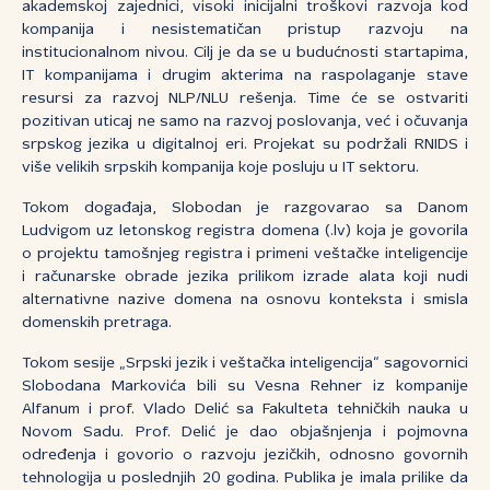
akademskoj zajednici, visoki inicijalni troškovi razvoja kod
kompanija i nesistematičan pristup razvoju na
institucionalnom nivou. Cilj je da se u budućnosti startapima,
IT kompanijama i drugim akterima na raspolaganje stave
resursi za razvoj NLP/NLU rešenja. Time će se ostvariti
pozitivan uticaj ne samo na razvoj poslovanja, već i očuvanja
srpskog jezika u digitalnoj eri. Projekat su podržali RNIDS i
više velikih srpskih kompanija koje posluju u IT sektoru.
Tokom događaja, Slobodan je razgovarao sa Danom
Ludvigom uz letonskog registra domena (.lv) koja je govorila
o projektu tamošnjeg registra i primeni veštačke inteligencije
i računarske obrade jezika prilikom izrade alata koji nudi
alternativne nazive domena na osnovu konteksta i smisla
domenskih pretraga.
Tokom sesije „Srpski jezik i veštačka inteligencija“ sagovornici
Slobodana Markovića bili su Vesna Rehner iz kompanije
Alfanum i prof. Vlado Delić sa Fakulteta tehničkih nauka u
Novom Sadu. Prof. Delić je dao objašnjenja i pojmovna
određenja i govorio o razvoju jezičkih, odnosno govornih
tehnologija u poslednjih 20 godina. Publika je imala prilike da