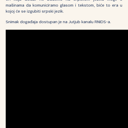
mašinama da komuniciramo glasom i tekstom, biće to era u
kojoj će se izgubiti srpski jezik.
Snimak događaja dostupan je na Jutjub kanalu RNIDS-a.