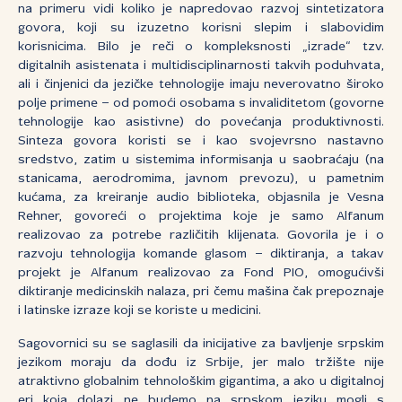
na primeru vidi koliko je napredovao razvoj sintetizatora
govora, koji su izuzetno korisni slepim i slabovidim
korisnicima. Bilo je reči o kompleksnosti „izrade“ tzv.
digitalnih asistenata i multidisciplinarnosti takvih poduhvata,
ali i činjenici da jezičke tehnologije imaju neverovatno široko
polje primene – od pomoći osobama s invaliditetom (govorne
tehnologije kao asistivne) do povećanja produktivnosti.
Sinteza govora koristi se i kao svojevrsno nastavno
sredstvo, zatim u sistemima informisanja u saobraćaju (na
stanicama, aerodromima, javnom prevozu), u pametnim
kućama, za kreiranje audio biblioteka, objasnila je Vesna
Rehner, govoreći o projektima koje je samo Alfanum
realizovao za potrebe različitih klijenata. Govorila je i o
razvoju tehnologija komande glasom – diktiranja, a takav
projekt je Alfanum realizovao za Fond PIO, omogućivši
diktiranje medicinskih nalaza, pri čemu mašina čak prepoznaje
i latinske izraze koji se koriste u medicini.
Sagovornici su se saglasili da inicijative za bavljenje srpskim
jezikom moraju da dođu iz Srbije, jer malo tržište nije
atraktivno globalnim tehnološkim gigantima, a ako u digitalnoj
eri koja dolazi ne budemo na srpskom jeziku mogli s