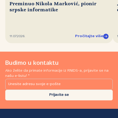
Preminuo Nikola Marković, pionir
srpske informatike
Pročitajte više
11.07.2026.
Budimo u kontaktu
Ako želite da primate informacije iz RNIDS-a, prijavite se na
našu e-listu! *
Prijavite se