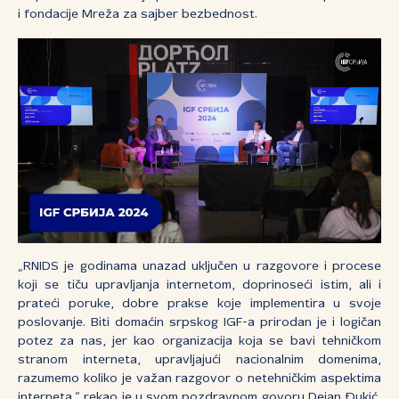
i fondacije Mreža za sajber bezbednost.
„RNIDS je godinama unazad uključen u razgovore i procese
koji se tiču upravljanja internetom, doprinoseći istim, ali i
prateći poruke, dobre prakse koje implementira u svoje
poslovanje. Biti domaćin srpskog IGF-a prirodan je i logičan
potez za nas, jer kao organizacija koja se bavi tehničkom
stranom interneta, upravljajući nacionalnim domenima,
razumemo koliko je važan razgovor o netehničkim aspektima
interneta,“ rekao je u svom pozdravnom govoru Dejan Đukić,