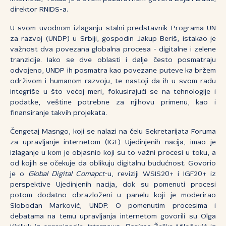
direktor RNIDS-a.
U svom uvodnom izlaganju stalni predstavnik Programa UN
za razvoj (UNDP) u Srbiji, gospodin Jakup Beriš, istakao je
važnost dva povezana globalna procesa - digitalne i zelene
tranzicije. Iako se dve oblasti i dalje često posmatraju
odvojeno, UNDP ih posmatra kao povezane puteve ka bržem
održivom i humanom razvoju, te nastoji da ih u svom radu
integriše u što većoj meri, fokusirajući se na tehnologije i
podatke, veštine potrebne za njihovu primenu, kao i
finansiranje takvih projekata.
Čengetaj Masngo, koji se nalazi na čelu Sekretarijata Foruma
za upravljanje internetom (IGF) Ujedinjenih nacija, imao je
izlaganje u kom je objasnio koji su to važni procesi u toku, a
od kojih se očekuje da oblikuju digitalnu budućnost. Govorio
je o
Global Digital Comapct
-u, reviziji WSIS20+ i IGF20+ iz
perspektive Ujedinjenih nacija, dok su pomenuti procesi
potom dodatno obrazloženi u panelu koji je moderirao
Slobodan Marković, UNDP. O pomenutim procesima i
debatama na temu upravljanja internetom govorili su Olga