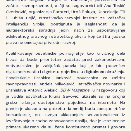
zaštitu ravnopravnosti, a čiji su sagovornici bili Ana Toskić
Cvetinović, organizacija Parnteri, Uroš Poluga, Kancelarija ETI
i Ljubiša Bojić, Istraživačko-razvojni institut za veštačku
inteligenciju Srbije, postignuta je saglasnost da je
multisektorska saradnja jedini način za uspostavljanje
adekvatnog pravnog i strateškog okvira koji će štiti ljudska
prava ne ometajući privredni razvoj.
Kvalifikovanje osvetničke pornografije kao krivičnog dela
treba da bude prioritetan zadatak pred zakonodavcem,
nedvosmislen je zaključak panela koji je bio posvećen
digitalnom nasilju i dignitetu pojedinca u digitalnom okruženju.
Panelistkinje Brankica Janković, poverenica za zaštitu
ravnopravnosti, Anđela Milivojević, istraživačka novinarka i
Branislava Antović Aleksić,
BDW Magazine
, u razgovoru koji
je vodila advokatica Kruna Savović, ukazale su na brojna
gruba kršenja dostojanstva pojedinca na internetu. Na
panelu je ukazano na potrebu da mediji budu zamajac etične
komunikacije, pre svega uklanjanjem senzacionalizma iz
izveštavanja o rodno zasnovanom nasilju, dok je kroz brojne
primere ukazano da su žene kontinuirano premet i govora