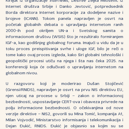
Kiriljuk iz organizacije
Internews
,
Desiree
Željka Milošević iz
Internet društva Srbije i Danko Jevtović, potpredsednik
Borda direktora Internet korporacije za dodeljene nazive i
brojeve (ICANN). Tokom panela napravljen je osvrt na
početak globalnih debata o upravljanju internetom ranih
2000-ih pod okriljem UN-a i Svetskog samita o
informacionom društvu (WSIS) što je rezultiralo formiranjem
IGF-a, kao godišnjeg globalnog foruma. Imajući u vidu da je u
toku proces preispitivanja svrhe i uloge IGF, bilo je reči o
tome kako ovaj proces izgleda, kako širi globalni tehnološki i
geopolitički procesi utiču na njega i šta nas čeka 2025. na
konferenciji koja će odlučivati o upravljanju internetom na
globalnom nivou.
U razgovoru koji je moderirao Dušan Stojičević
(Grensi/RNIDS), napravljen je osvrt na prvu NIS direktivu EU,
njen uticaj na procese u Srbiji – zakon o informacionoj
bezbednosti, uspostavljanje CERT-ova i obaveza privrede na
polju informacione bezbednosti. O očekivanjima od nove
verzije direktive – NIS2, govorili su Mina Tomić, kompanija A1,
Milan Vojvodić, Ministarstvo informisanja i telekomunikacija i
Dejan Đukić, RNIDS. Đukić je objasnio sa kojim su se