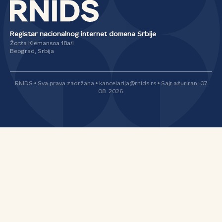
Registar nacionalnog internet domena Srbije
Žorža Klemansoa 18a/I
Beograd, Srbija
RNIDS • Sva prava zadržana • kancelarija@rnids.rs • Sajt ažuriran: 07.
08. 2026.