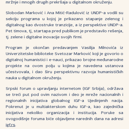
mržnje i mnogih drugih prekršaja u digitalnom okruženju.
Slobodan Marković i Ana Mitić-Radulović iz UNDP-a vodili su
sekciju programa u kojoj je prikazano stapanje zelenog i
digitalnog kao dvostruke tranzicije, a iz perspektive UNDP-a.
Pet timova, tj, startapa pred publikom je predstavilo rešenja,
tj. zelene i digitalne inovacije svojih firmi.
Program je okončan predavanjem Vasilija Milnovića iz
Univerzitetske biblioteke Svetozar Marković koji je govorio o
digitalnoj humanistici i e-nauci, prikazao brojne međunarodne
projekte na ovom polju u kojima je navedena ustanova
učestvovala, i dao širu perspektivnu razvoja humanističkih
nauka u digitalnom okruženju.
Srpski forum o upravljanju internetom (IGF Srbija), održava
se treći put pod ovim nazivom i deo je mreže nacionalnih i
regionalnih inicijativa globalnog IGF-a Ujedinjenih nacija.
Pokrenut je u multiakterskom duhu IGF-a, kao zajednička
inicijativa nekoliko organizacija i institucija. Poruke sa
ovogodišnje foruma biće objavljene narednih dana na adresi
igf.rs
.