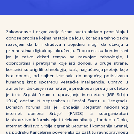
Zakonodavci i organizacije širom sveta aktivno promišljaju i
donose propise kojima nastoje da idu u korak sa tehnološkim
razvojem da bi i društva i pojedinci mogli da uživaju u
prednostima digitalnog okruženja. Ti procesi su kontinuirani
jer je teško držati tempo sa razvojem tehnologije, i
dobrobitima i pretnjama koje isti donosi. S druge strane,
korisnici su prigrlili tehnologiju, ipak, naglašavaju pretnje koje
ista donosi, od sajber kriminala do mogućeg potiskivanja
humanog kroz upotrebu veštačke inteligencije. Upravo u
atmosferi diskusije i razmatranja prednosti i pretnji protekao
je treći Srpski forum o upravljanju internetom (IGF Srbija
2024) održan 11. septembra u Dorćol
Platz
-u u Beogradu.
Domaćin foruma bila je Fondacija „Registar nacionalnog
internet domena Srbije“ (RNIDS), a suorganizatori
Ministarstvo informisanja i telekomunikacija, fondacija Diplo,
Internet društvo Srbije ogranak Beograd i kompanija Grensi,
uz podršku Kancelarije poverenika za zaštitu ravnopravnosti