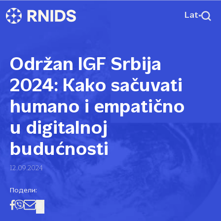
Lat
Održan IGF Srbija
2024: Kako sačuvati
humano i empatično
u digitalnoj
budućnosti
12.09.2024
Подели: