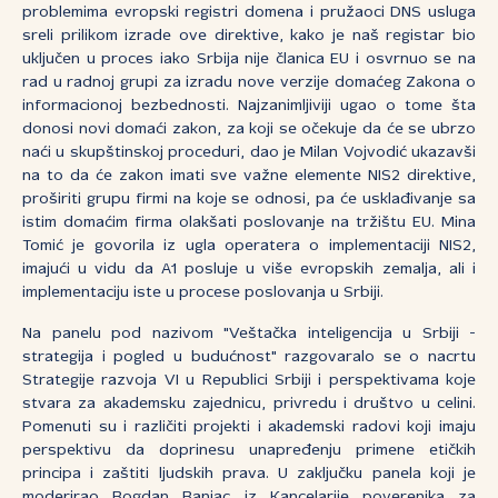
problemima evropski registri domena i pružaoci DNS usluga
sreli prilikom izrade ove direktive, kako je naš registar bio
uključen u proces iako Srbija nije članica EU i osvrnuo se na
rad u radnoj grupi za izradu nove verzije domaćeg Zakona o
informacionoj bezbednosti. Najzanimljiviji ugao o tome šta
donosi novi domaći zakon, za koji se očekuje da će se ubrzo
naći u skupštinskoj proceduri, dao je Milan Vojvodić ukazavši
na to da će zakon imati sve važne elemente NIS2 direktive,
proširiti grupu firmi na koje se odnosi, pa će usklađivanje sa
istim domaćim firma olakšati poslovanje na tržištu EU. Mina
Tomić je govorila iz ugla operatera o implementaciji NIS2,
imajući u vidu da A1 posluje u više evropskih zemalja, ali i
implementaciju iste u procese poslovanja u Srbiji.
Na panelu pod nazivom "Veštačka inteligencija u Srbiji -
strategija i pogled u budućnost" razgovaralo se o nacrtu
Strategije razvoja VI u Republici Srbiji i perspektivama koje
stvara za akademsku zajednicu, privredu i društvo u celini.
Pomenuti su i različiti projekti i akademski radovi koji imaju
perspektivu da doprinesu unapređenju primene etičkih
principa i zaštiti ljudskih prava. U zaključku panela koji je
moderirao Bogdan Banjac iz Kancelarije poverenika za