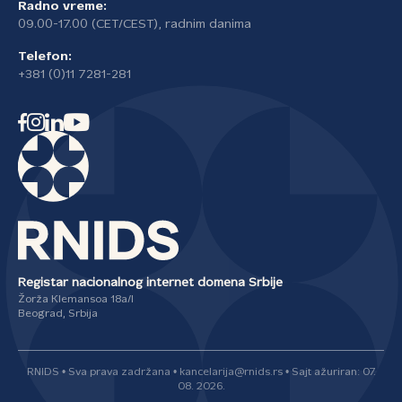
Radno vreme:
09.00-17.00 (CET/CEST), radnim danima
Telefon:
+381 (0)11 7281-281
Registar nacionalnog internet domena Srbije
Žorža Klemansoa 18a/I
Beograd, Srbija
RNIDS • Sva prava zadržana • kancelarija@rnids.rs • Sajt ažuriran: 07.
08. 2026.