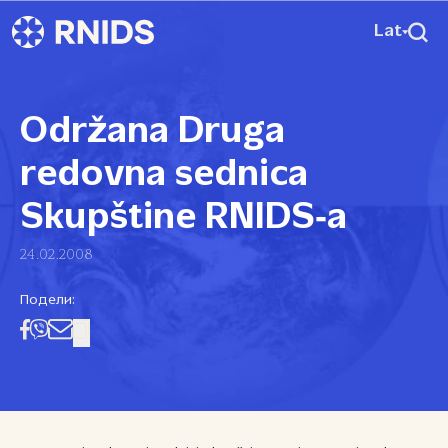
Lat
Održana Druga
redovna sednica
Skupštine RNIDS‑a
24.02.2008
Подели: