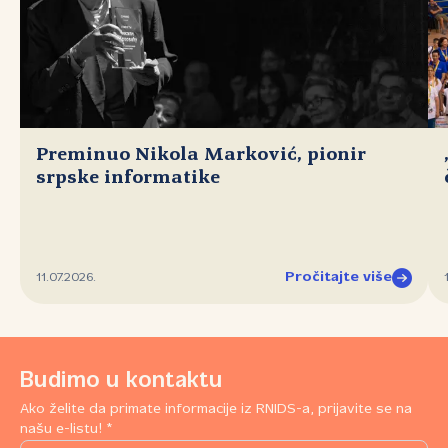
Preminuo Nikola Marković, pionir
srpske informatike
Pročitajte više
11.07.2026.
Budimo u kontaktu
Ako želite da primate informacije iz RNIDS-a, prijavite se na
našu e-listu! *