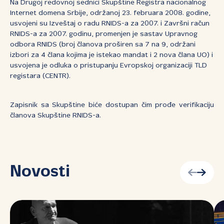
Na Drugoj redovnoj sednici Skupštine Registra nacionalnog
Internet domena Srbije, održanoj 23. februara 2008. godine,
usvojeni su Izveštaj o radu RNIDS-a za 2007. i Završni račun
RNIDS-a za 2007. godinu, promenjen je sastav Upravnog
odbora RNIDS (broj članova proširen sa 7 na 9, održani
izbori za 4 člana kojima je istekao mandat i 2 nova člana UO) i
usvojena je odluka o pristupanju Evropskoj organizaciji TLD
registara (CENTR).
Zapisnik sa Skupštine biće dostupan čim prođe verifikaciju
članova Skupštine RNIDS-a.
Novosti