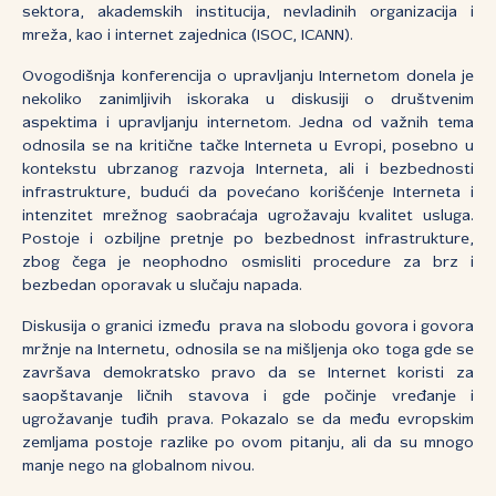
sektora, akademskih institucija, nevladinih organizacija i
mreža, kao i internet zajednica (ISOC, ICANN).
Ovogodišnja konferencija o upravljanju Internetom donela je
nekoliko zanimljivih iskoraka u diskusiji o društvenim
aspektima i upravljanju internetom. Jedna od važnih tema
odnosila se na kritične tačke Interneta u Evropi, posebno u
kontekstu ubrzanog razvoja Interneta, ali i bezbednosti
infrastrukture, budući da povećano korišćenje Interneta i
intenzitet mrežnog saobraćaja ugrožavaju kvalitet usluga.
Postoje i ozbiljne pretnje po bezbednost infrastrukture,
zbog čega je neophodno osmisliti procedure za brz i
bezbedan oporavak u slučaju napada.
Diskusija o granici između prava na slobodu govora i govora
mržnje na Internetu, odnosila se na mišljenja oko toga gde se
završava demokratsko pravo da se Internet koristi za
saopštavanje ličnih stavova i gde počinje vređanje i
ugrožavanje tuđih prava. Pokazalo se da među evropskim
zemljama postoje razlike po ovom pitanju, ali da su mnogo
manje nego na globalnom nivou.