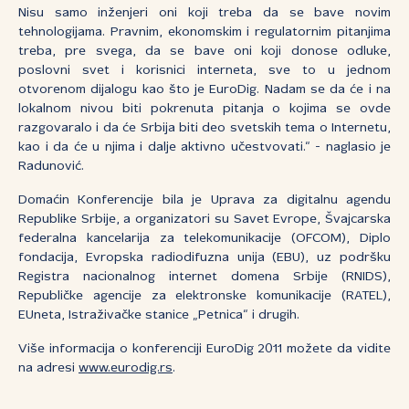
Nisu samo inženjeri oni koji treba da se bave novim
tehnologijama. Pravnim, ekonomskim i regulatornim pitanjima
treba, pre svega, da se bave oni koji donose odluke,
poslovni svet i korisnici interneta, sve to u jednom
otvorenom dijalogu kao što je EuroDig. Nadam se da će i na
lokalnom nivou biti pokrenuta pitanja o kojima se ovde
razgovaralo i da će Srbija biti deo svetskih tema o Internetu,
kao i da će u njima i dalje aktivno učestvovati.“ - naglasio je
Radunović.
Domaćin Konferencije bila je Uprava za digitalnu agendu
Republike Srbije, a organizatori su Savet Evrope, Švajcarska
federalna kancelarija za telekomunikacije (OFCOM), Diplo
fondacija, Evropska radiodifuzna unija (EBU), uz podršku
Registra nacionalnog internet domena Srbije (RNIDS),
Republičke agencije za elektronske komunikacije (RATEL),
EUneta, Istraživačke stanice „Petnica“ i drugih.
Više informacija o konferenciji EuroDig 2011 možete da vidite
na adresi
www.eurodig.rs
.