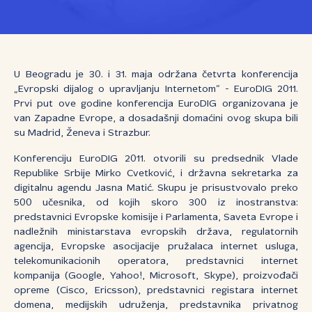
U Beogradu je 30. i 31. maja održana četvrta konferencija
„Evropski dijalog o upravljanju Internetom“ - EuroDIG 2011.
Prvi put ove godine konferencija EuroDIG organizovana je
van Zapadne Evrope, a dosadašnji domaćini ovog skupa bili
su Madrid, Ženeva i Strazbur.
Konferenciju EuroDIG 2011. otvorili su predsednik Vlade
Republike Srbije Mirko Cvetković, i državna sekretarka za
digitalnu agendu Jasna Matić. Skupu je prisustvovalo preko
500 učesnika, od kojih skoro 300 iz inostranstva:
predstavnici Evropske komisije i Parlamenta, Saveta Evrope i
nadležnih ministarstava evropskih država, regulatornih
agencija, Evropske asocijacije pružalaca internet usluga,
telekomunikacionih operatora, predstavnici internet
kompanija (Google, Yahoo!, Microsoft, Skype), proizvođači
opreme (Cisco, Ericsson), predstavnici registara internet
domena, medijskih udruženja, predstavnika privatnog