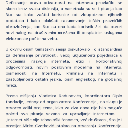
Definisanje prava privatnosti na Internetu provlačilo se
skoro kroz svaku diskusiju, a nametnula su se i pitanja kao
što su: kako zaštiti korisnike od zloupotrebe njihovih
podataka i kako olakšati razumevanje teških pravničkih
obrazloženja, kao što su ona kada korisnik želi da otvori
novi nalog na društvenim mrežama ili besplatnim uslugama
elektronske pošte na vebu.
U okviru osam tematskih sesija diskutovalo i o standardima
za definisanje privatnosti, većoj uključenosti pojedinaca u
procesima razvoja interneta, etici i korporativnoj
odgovornosti, novim poslovnim modelima na Internetu,
pismenosti na Internetu, kriminalu na Internetu i
zastupljenosti ostalih jezika, osim engleskog, na globalnoj
mreži.
Prema mišljenju Vladimira Radunovića, koordinatora Diplo
fondacije, jednog od organizatora Konferencije, na skupu je
otvoren veliki broj tema, iako za dva dana nije bilo moguće
pokriti sva pitanja vezana za upravljanje Internetom. -
„Internet više nije tehnološki fenomen, već društveni, što je i
premijer Mirko Cvetković istakao na otvaranju Konferencije.