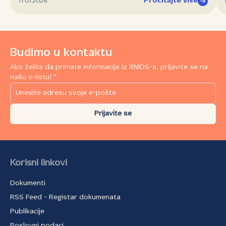
Pročitajte više
11.07.2026.
Budimo u kontaktu
Ako želite da primate informacije iz RNIDS-a, prijavite se na
našu e-listu! *
Prijavite se
Korisni linkovi
Dokumenti
RSS Feed - Registar dokumenata
Publikacije
Poslovni podaci