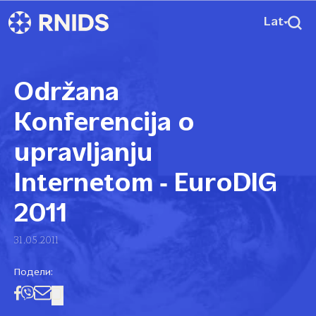
Lat
Održana
Konferencija o
upravljanju
Internetom ‑ EuroDIG
2011
31.05.2011
Подели: