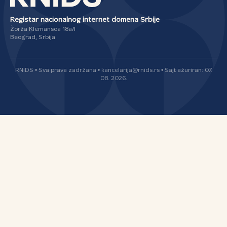
Registar nacionalnog internet domena Srbije
Žorža Klemansoa 18a/I
Beograd, Srbija
RNIDS • Sva prava zadržana • kancelarija@rnids.rs • Sajt ažuriran: 07.
08. 2026.