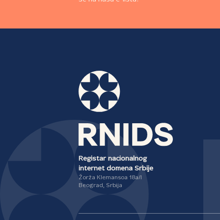
Registar nacionalnog
internet domena Srbije
Žorža Klemansoa 18a/I
Beograd, Srbija