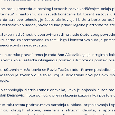
vom radu „Povreda autorskog i srodnih prava korišćenjem onlajn p
nterneta“ i nastojanju da rasvetli korišćenje bit-torent sajtova u
ao da su nove tehnologije često učinkovitije i brže u borbi za p
 retroaktivno uvode, navodeći kao primer legalne platforme za str
 „Sukob nadležnosti u sporovima radi naknade štete zbog povrede 
a izuzetno zainteresovana za temu žiga i konstatovala da je primen
neučinkovita i neadekvatna.
je i autorsko pravo“ tema je rada
Ane Ašković
koju je intrigiralo k
izazovima koje veštačka inteligencija postavlja ili može da postavi pr
društvenih mreža bavio se
Pavle Tasić
u radu „Pravne posledice ko
osebno je govorio o Fejsbuku koji je uspostavio novi poslovni m
aguje.
o tehnologija distribuiranog dnevnika, kako je objasnio autor rada
đan Dejanović
, može pomoći u prevazilaženju izazova koji postoje 
m fakultetom podrazumeva saradnju u oblasti organizovanja i spr
onica, okruglih stolova, seminara i stručnih debata, a spor