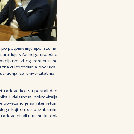
na po potpisivanju sporazuma,
et sarađuju više nego uspešno
dovoljstvo zbog kontinuirane
 važna dugogodišnja podrška i
aradnja sa univerzitetima i
et radova koji su postali deo
ika i delatnost pokrovitelja
ne povezano je sa internetom
olega koji su se u izabranim
i radove pisali u trenutku dok