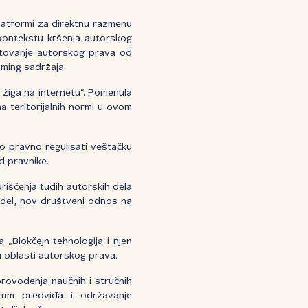
latformi za direktnu razmenu
 kontekstu kršenja autorskog
oštovanje autorskog prava od
iming sadržaja.
žiga na internetu“. Pomenula
a teritorijalnih normi u ovom
ako pravno regulisati veštačku
ed pravnike.
rišćenja tuđih autorskih dela
odel, nov društveni odnos na
 „Blokčejn tehnologija i njen
u oblasti autorskog prava.
ovođenja naučnih i stručnih
azum predviđa i održavanje