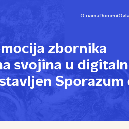
O nama
Domeni
Ovla
mocija zbornika
na svojina u digital
dstavljen Sporazum 