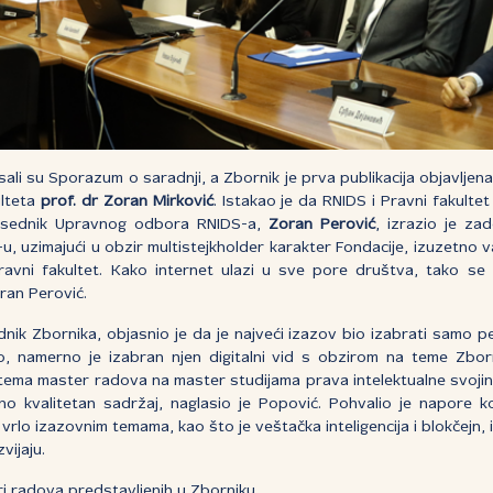
isali su Sporazum o saradnji, a Zbornik je prva publikacija objavlje
ulteta
prof. dr Zoran Mirković
. Istakao je da RNIDS i Pravni fakult
dsednik Upravnog odbora RNIDS-a,
Zoran Perović
, izrazio je za
-u, uzimajući u obzir multistejkholder karakter Fondacije, izuzetno
vni fakultet. Kako internet ulazi u sve pore društva, tako se s
oran Perović.
dnik Zbornika, objasnio je da je najveći izazov bio izabrati samo p
o, namerno je izabran njen digitalni vid s obzirom na teme Zborn
tema master radova na master studijama prava intelektualne svoji
tno kvalitetan sadržaj, naglasio je Popović. Pohvalio je napore k
vrlo izazovnim temama, kao što je veštačka inteligencija i blokčejn, 
vijaju.
ri radova predstavljenih u Zborniku.