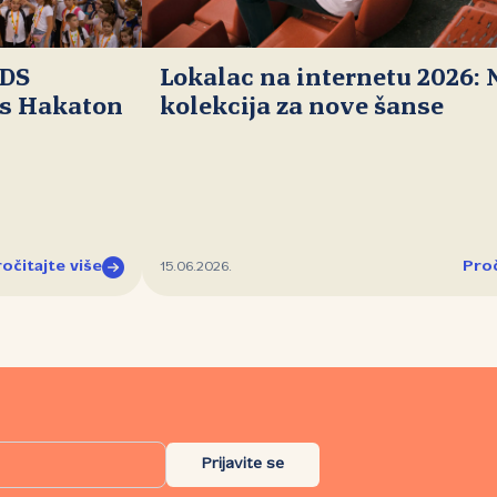
IDS
Lokalac na internetu 2026:
ds Hakaton
kolekcija za nove šanse
očitajte više
Proč
15.06.2026.
Prijavite se