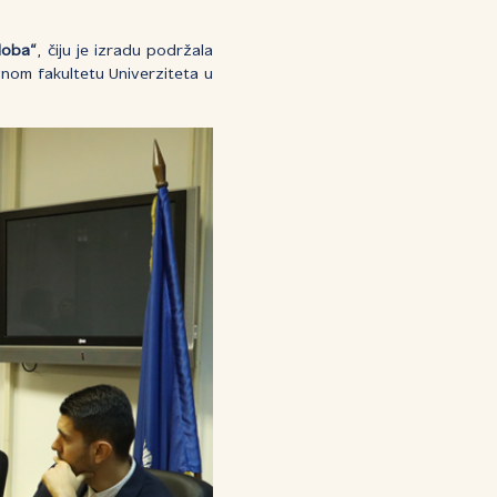
 doba“
, čiju je izradu podržala
nom fakultetu Univerziteta u