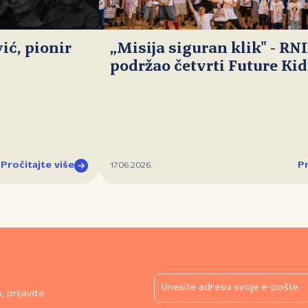
ć, pionir
„Misija siguran klik" - RN
podržao četvrti Future Ki
Pročitajte više
Pr
17.06.2026.
 prijavite