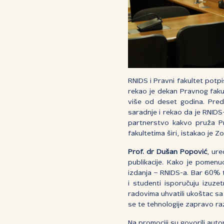
RNIDS i Pravni fakultet potp
rekao je dekan Pravnog fak
više od deset godina. Pre
saradnje i rekao da je RNIDS
partnerstvo kakvo pruža Pra
fakultetima širi, istakao je Z
Prof. dr Dušan Popović
, ure
publikacije. Kako je pomenu
izdanja – RNIDS-a. Bar 60% 
i studenti isporučuju izuze
radovima uhvatili ukoštac sa 
se te tehnologije zapravo raz
Na promociji su govorili auto