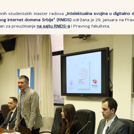
đenih studentskih master radova
„Intelektualna svojina u digitalno
nog internet domena Srbije“ (RNIDS)
održana je 29. januara na Prav
pan za preuzimanje
na sajtu RNIDS-a
i Pravnog fakulteta.