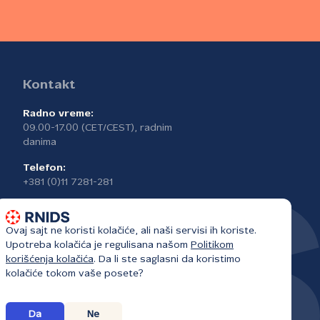
Kontakt
Radno vreme:
09.00-17.00 (CET/CEST), radnim
danima
Telefon:
+381 (0)11 7281-281
Ovaj sajt ne koristi kolačiće, ali naši servisi ih koriste.
Upotreba kolačića je regulisana našom
Politikom
korišćenja kolačića
. Da li ste saglasni da koristimo
kolačiće tokom vaše posete?
Da
Ne