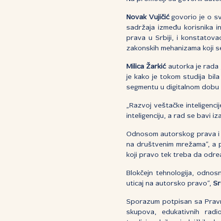
Novak Vujičić
govorio je o s
sadržaja između korisnika i
prava u Srbiji, i konstatov
zakonskih mehanizama koji se
Milica Žarkić
autorka je rada
je kako je tokom studija bil
segmentu u digitalnom dobu 
„Razvoj veštačke inteligenci
inteligenciju, a rad se bavi 
Odnosom autorskog prava i 
na društvenim mrežama“, a p
koji pravo tek treba da odre
Blokčejn tehnologija, odnosn
uticaj na autorsko pravo“,
Sr
Sporazum potpisan sa Pravni
skupova, edukativnih radi