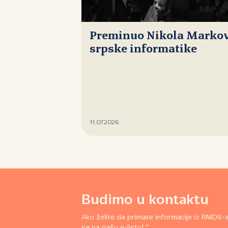
Preminuo Nikola Markovi
srpske informatike
11.07.2026.
Budimo u kontaktu
Ako želite da primate informacije iz RNIDS-a,
se na našu e-listu! *