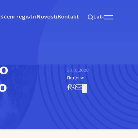
šćeni registri
Novosti
Kontakt
Lat
no
30.01.2020
Подели:
o