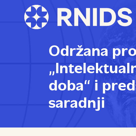
Održana pro
„Intelektual
doba“ i pre
saradnji