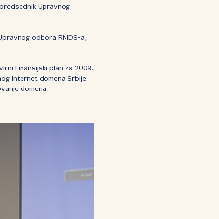
io predsednik Upravnog
a Upravnog odbora RNIDS-a,
rni Finansijski plan za 2009.
nog Internet domena Srbije.
rovanje domena.