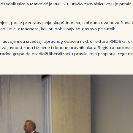
redsednik Nikola Marković je RNIDS-u uručio zahvalnicu koju je prim
anjem, posle predstavljanja skupštinarima, izabrana dva nova član
ad Orlić iz Madneta, koji su dobili najviše glasova prisutnih.
usvojeni su izveštaji Upravnog odbora i v.d. direktora RNIDS-a, okvi
 za javnost rada i izmene i dopune pravnih akata Registra nacional
adna grupa da predloži liberalizaciju pravila koja propisuju regist