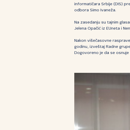
informatičara Srbije (DIS) p
odbora Simo Ivaneža.
Na zasedanju su tajnim glas
Jelena Opačić iz EUneta i Nen
Nakon višečasovne rasprave, 
godinu, izveštaj Radne grupe
Dogovoreno je da se osnuje r