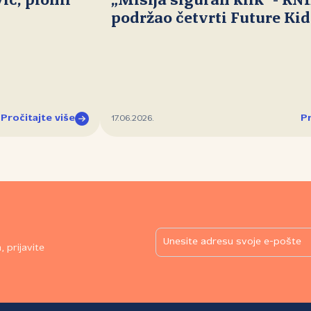
ć, pionir
„Misija siguran klik" - RN
podržao četvrti Future Ki
Pročitajte više
Pr
17.06.2026.
 prijavite