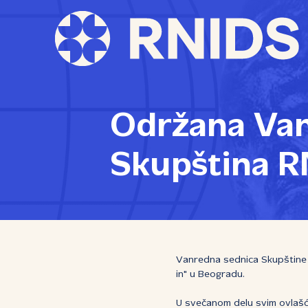
Održana Van
Skupština R
Vanredna sednica Skupštine R
in" u Beogradu.
U svečanom delu svim ovlašće