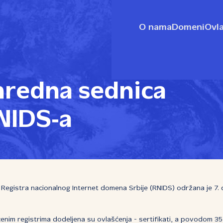
O nama
Domeni
Ovla
redna sednica
NIDS‑a
egistra nacionalnog Internet domena Srbije (RNIDS) održana je 7. 
nim registrima dodeljena su ovlašćenja - sertifikati, a povodom 3