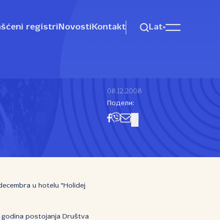
šćeni registri
Novosti
Kontakt
Lat
08.12.2008
Подели:
decembra u hotelu "Holidej
5 godina postojanja Društva