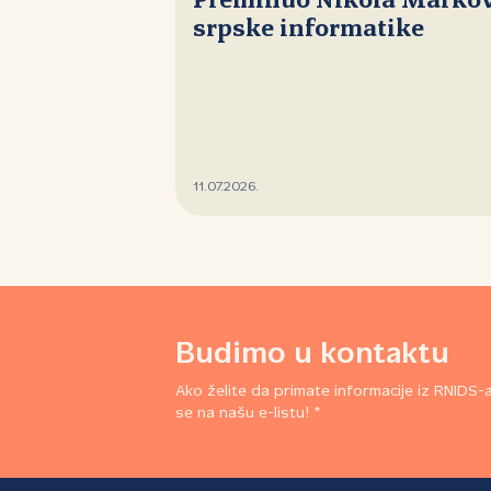
Preminuo Nikola Markovi
srpske informatike
11.07.2026.
Budimo u kontaktu
Ako želite da primate informacije iz RNIDS-a,
se na našu e-listu! *