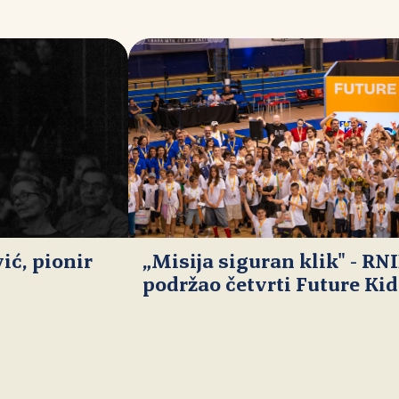
ć, pionir
„Misija siguran klik" - RN
podržao četvrti Future Ki