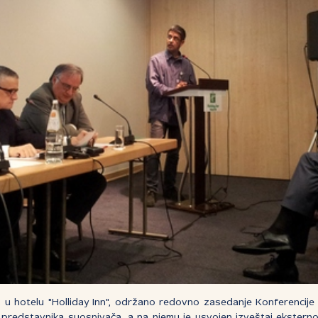
 u hotelu "Holliday Inn", održano redovno zasedanje Konferencije
 predstavnika suosnivača, a na njemu je usvojen izveštaj eksterno