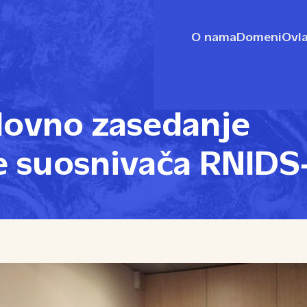
O nama
Domeni
Ovla
ovno zasedanje
e suosnivača RNIDS