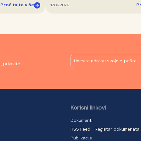
Pročitajte više
Pr
17.06.2026.
 prijavite
Korisni linkovi
Dokumenti
RSS Feed - Registar dokumenata
Publikacije