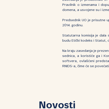
Pravilnik o izmenama i dop
domena, a usvojene su i izm
Predsednik UO je prisutne u
2014. godinu.
Statutarna komisija je dala
budu Etički kodeks i Statut, 
Na kraju zasedanja je prezen
sednica, a koristiće ga i Ko
softvera, ovlašćeni predsta
RNIDS-a, čime će se povećati 
Novosti