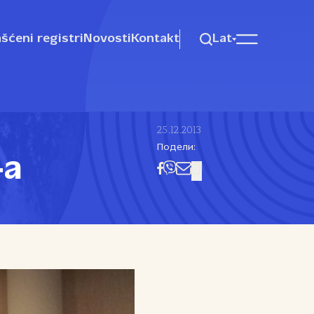
šćeni registri
Novosti
Kontakt
Lat
25.12.2013
Подели:
‑a