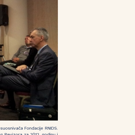
 suosnivača Fondacije RNIDS.
g Revizora za 2012. godinu i