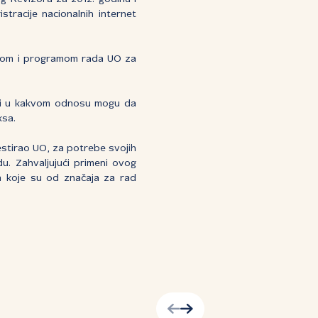
racije nacionalnih internet
anom i programom rada UO za
ži i u kakvom odnosu mogu da
ksa.
estirao UO, za potrebe svojih
du. Zahvaljujući primeni ovog
ma koje su od značaja za rad