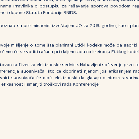
unama Pravilnika o postupku za rešavanje sporova povodom regist
ene i dopune Statuta Fondacije RNIDS.
poznao sa preliminarnim izveštajem UO za 2013. godinu, kao i pl
 svoje mišljenje o tome šta planirani Etički kodeks može da sadr
o čemu će se voditi računa pri daljem radu na kreiranju Etičkog kode
tovan softver za elektronske sednice. Nabavljeni softver je prvo t
nferencija suosnivača, što će doprineti njenom još efikasnijem ra
vnici suosnivača će moći elektronski da glasaju o hitnim stvari
efikasnost i smanjiti troškovi rada Konferencije.