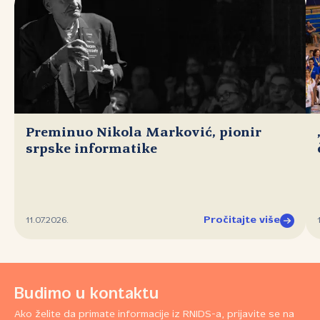
Preminuo Nikola Marković, pionir
srpske informatike
Pročitajte više
11.07.2026.
Budimo u kontaktu
Ako želite da primate informacije iz RNIDS-a, prijavite se na