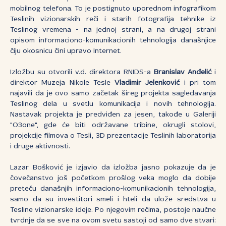
mobilnog telefona. To je postignuto uporednom infografikom
Teslinih vizionarskih reči i starih fotografija tehnike iz
Teslinog vremena - na jednoj strani, a na drugoj strani
opisom informaciono-komunikacionih tehnologija današnjice
čiju okosnicu čini upravo Internet.
Izložbu su otvorili v.d. direktora RNIDS-a
Branislav Anđelić
i
direktor Muzeja Nikole Tesle
Vladimir Jelenković
i pri tom
najavili da je ovo samo začetak šireg projekta sagledavanja
Teslinog dela u svetlu komunikacija i novih tehnologija.
Nastavak projekta je predviđen za jesen, takođe u Galeriji
"O3one", gde će biti održavane tribine, okrugli stolovi,
projekcije filmova o Tesli, 3D prezentacije Teslinih laboratorija
i druge aktivnosti.
Lazar Bošković je izjavio da izložba jasno pokazuje da je
čovečanstvo još početkom prošlog veka moglo da dobije
preteču današnjih informaciono-komunikacionih tehnologija,
samo da su investitori smeli i hteli da ulože sredstva u
Tesline vizionarske ideje. Po njegovim rečima, postoje naučne
tvrdnje da se sve na ovom svetu sastoji od samo dve stvari: