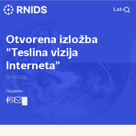
Lat
Otvorena izložba
”Teslina vizija
Interneta”
09.07.2012
Подели: