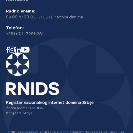
Radno vreme:
09.00-17.00 (CET/CEST), radnim danima
Telefon:
+381 (0)11 7281-281
Registar nacionalnog internet domena Srbije
Žorža Klemansoa 18a/I
Beograd, Srbija
RNIDS • Sva prava zadržana • kancelarija@rnids.rs • Sajt ažuriran: 08.