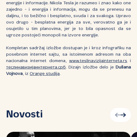
energije i informacije. Nikola Tesla je razumeo i znao kako one
zajedno - i energija i informacija, mogu da se prenesu na
daljinu, i to bežično i besplatno, svuda i za svakoga. Upravo
ovo drugo - besplatna energija za sve, verovatno ga je i
osujetilo u tim planovima, jer je to bila opasnost da se
ugroze postojeći monopoli na izvore energije.
Kompletan sadržaj izložbe dostupan je i kroz infografiku na
posebnom internet sajtu, sa istoimenom adresom na oba
nacionalna internet domena,
www.teslinavizijainterneta.rs
i
теслинавизијаинтернета.срб
. Dizajn izložbe delo je
Dušana
Vojnova
, iz
Orange studija
.
Novosti