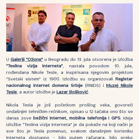
U
Galeriji "O3one"
u Beogradu do 13. jula otvorena je izložba
"Teslina vizija Interneta"
, nastala povodom 10. jula,
rođendana Nikole Tesle, a inspirisana njegovim projektom
"Svetski sistem" iz 1900. Izložbu su organizovali
Registar
nacionalnog internet domena Srbije
(RNIDS) i
Muzej Nikole
Tesle
, a autor izložbe je
Lazar Bošković
.
Nikola Tesla je još početkom prošlog veka, govoreći
ondašnjim tehničkim rečnikom, opisao u 12 tačaka ono što se
danas zove
bežični Internet, mobilna telefonija i GPS
. Ideja
izložbe "Teslina vizija Interneta" je da pokaže na koji način je
sve što je Tesla pomenuo, svakom današnjem korisniku
Interneta dostupno - bilo putem računara, bilo preko