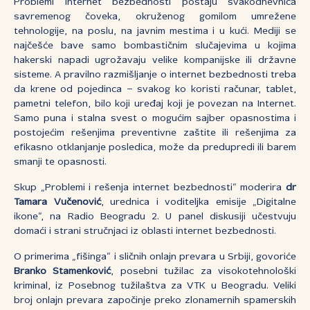
Problemi internet bezbednosti postaju svakodnevnica
savremenog čoveka, okruženog gomilom umrežene
tehnologije, na poslu, na javnim mestima i u kući. Mediji se
najčešće bave samo bombastičnim slučajevima u kojima
hakerski napadi ugrožavaju velike kompanijske ili državne
sisteme. A pravilno razmišljanje o internet bezbednosti treba
da krene od pojedinca – svakog ko koristi računar, tablet,
pametni telefon, bilo koji uređaj koji je povezan na Internet.
Samo puna i stalna svest o mogućim sajber opasnostima i
postojećim rešenjima preventivne zaštite ili rešenjima za
efikasno otklanjanje posledica, može da predupredi ili barem
smanji te opasnosti.
Skup „Problemi i rešenja internet bezbednosti“ moderira
dr
Tamara Vučenović
, urednica i voditeljka emisije „Digitalne
ikone“, na Radio Beogradu 2. U panel diskusiji učestvuju
domaći i strani stručnjaci iz oblasti internet bezbednosti.
O primerima „fišinga“ i sličnih onlajn prevara u Srbiji, govoriće
Branko Stamenković
, posebni tužilac za visokotehnološki
kriminal, iz Posebnog tužilaštva za VTK u Beogradu. Veliki
broj onlajn prevara započinje preko zlonamernih spamerskih