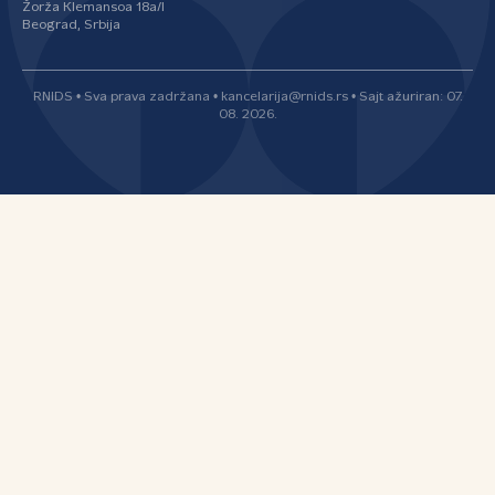
Žorža Klemansoa 18a/I
Beograd, Srbija
RNIDS • Sva prava zadržana • kancelarija@rnids.rs • Sajt ažuriran: 07.
08. 2026.