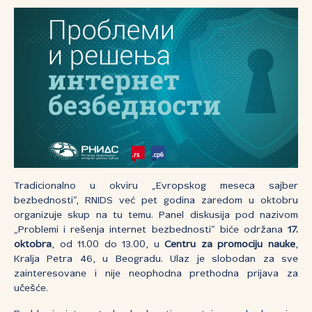
Tradicionalno u okviru „Evropskog meseca sajber
bezbednosti“, RNIDS već pet godina zaredom u oktobru
organizuje skup na tu temu. Panel diskusija pod nazivom
„Problemi i rešenja internet bezbednosti“ biće održana
17.
oktobra
, od 11.00 do 13.00, u
Centr
u za promociju nauke
,
Kralja Petra 46, u Beogradu. Ulaz je slobodan za sve
zainteresovane i nije neophodna prethodna prijava za
učešće.