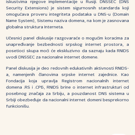
iskustvima njegove implementacije u Rusiji. DNSSEC (DNS
Security Extensions) je sistem sigurnosnih standarda koji
omogućava proveru integriteta podataka u DNS-u (Domain
Name System), Sistemu naziva domena, na kom je zasnovana
globalna struktura Interneta.
Učesnici panel diskusije razgovaraće o mogućim koracima za
unapređivanje bezbednosti srpskog internet prostora, a
posetioci skupa moći će ekskluzivno da saznaju kada RNIDS
uvodi DNSSEC za nacionalne internet domene.
Panel diskusija je deo redovnih edukativnih aktivnosti RNIDS-
a, namenjenih članovima srpske internet zajednice. Kao
Fondacija koja upravlja Registrom nacionalnih internet
domena .RS i .СРБ, RNIDS brine o internet infrastrukturi od
posebnog značaja za Srbiju, a pouzdanost DNS sistema u
Srbiji obezbeđuje da nacionalni internet domeni besprekorno
funkcionišu.