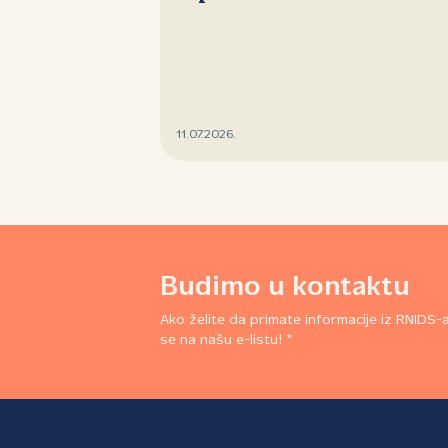
11.07.2026.
Budimo u kontaktu
Ako želite da primate informacije iz RNIDS-a,
se na našu e-listu! *