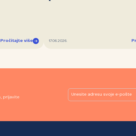
Pročitajte više
Pr
17.06.2026.
 prijavite