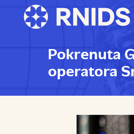
Pokrenuta 
operatora S