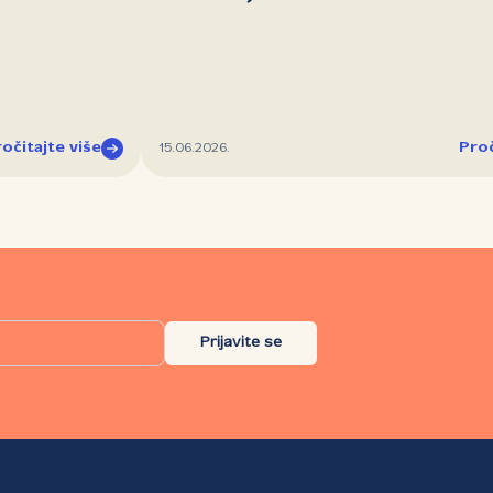
očitajte više
Proč
15.06.2026.
Prijavite se