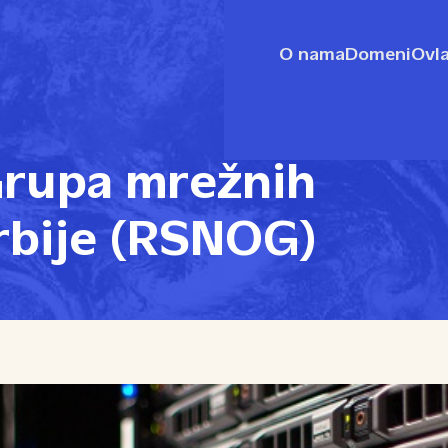
O nama
Domeni
Ovla
Grupa mrežnih
rbije (RSNOG)