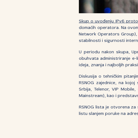
Skup o uvođenju IPv6 protok
domaćih operatora. Na ovom 
Network Operators Group), k
stabilnosti i sigurnosti intern
U periodu nakon skupa, Up
obuhvata administriranje e-
ideja, znanja i najboljih prak
Diskusija o tehničkim pitan
RSNOG zajednice, na kojoj s
Srbija, Telenor, VIP Mobile
Mainstream), kao i predstav
RSNOG lista je otvorena za s
listu slanjem poruke na adr