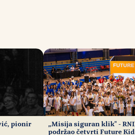
ć, pionir
„Misija siguran klik" - RN
podržao četvrti Future Ki