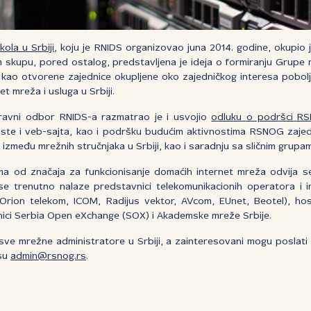
ola u Srbiji
, koju je RNIDS organizovao juna 2014. godine, okupio 
skupu, pored ostalog, predstavljena je ideja o formiranju Grupe 
ao otvorene zajednice okupljene oko zajedničkog interesa poboljš
et mreža i usluga u Srbiji.
ravni odbor RNIDS-a razmatrao je i usvojio
odluku o podršci RS
liste i veb-sajta, kao i podršku budućim aktivnostima RSNOG zaj
si između mrežnih stručnjaka u Srbiji, kao i saradnju sa sličnim grupa
jima od značaja za funkcionisanje domaćih internet mreža odvija 
e trenutno nalaze predstavnici telekomunikacionih operatora i i
, Orion telekom, ICOM, Radijus vektor, AVcom, EUnet, Beotel), ho
nici Serbia Open eXchange (SOX) i Akademske mreže Srbije.
ve mrežne administratore u Srbiji, a zainteresovani mogu poslati z
esu
admin@rsnog.rs
.