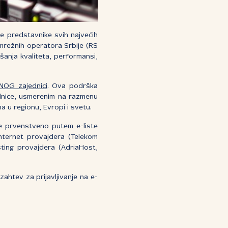
je predstavnike svih najvećih
mrežnih operatora Srbije (RS
anja kvaliteta, performansi,
NOG zajednici
. Ova podrška
ednice, usmerenim na razmenu
ma u regionu, Evropi i svetu.
se prvenstveno putem e-liste
nternet provajdera (Telekom
sting provajdera (AdriaHost,
ahtev za prijavljivanje na e-