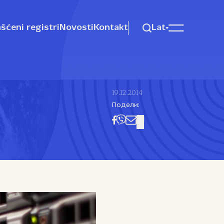
šćeni registri
Novosti
Kontakt
Lat
19.12.2014
Подели: