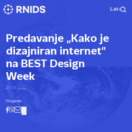
Lat
Predavanje „Kako je
dizajniran internet“
na BEST Design
Week
23.05.2022
Подели: