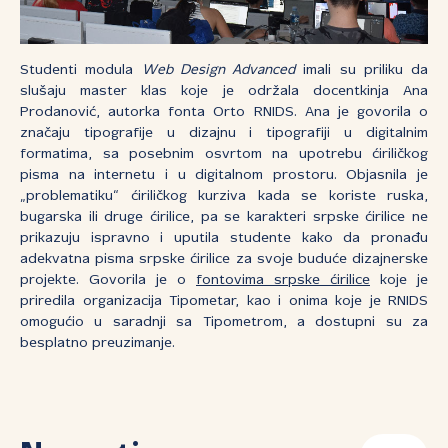
Studenti modula
Web Design Advanced
imali su priliku da
slušaju master klas koje je održala docentkinja Ana
Prodanović, autorka fonta Orto RNIDS. Ana je govorila o
značaju tipografije u dizajnu i tipografiji u digitalnim
formatima, sa posebnim osvrtom na upotrebu ćiriličkog
pisma na internetu i u digitalnom prostoru. Objasnila je
„problematiku“ ćiriličkog kurziva kada se koriste ruska,
bugarska ili druge ćirilice, pa se karakteri srpske ćirilice ne
prikazuju ispravno i uputila studente kako da pronađu
adekvatna pisma srpske ćirilice za svoje buduće dizajnerske
projekte. Govorila je o
fontovima srpske ćirilice
koje je
priredila organizacija Tipometar, kao i onima koje je RNIDS
omogućio u saradnji sa Tipometrom, a dostupni su za
besplatno preuzimanje.