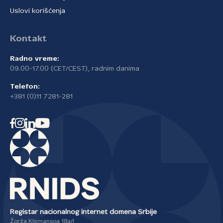
Uslovi korišćenja
Kontakt
Radno vreme:
09.00-17.00 (CET/CEST), radnim danima
Telefon:
+381 (0)11 7281-281
Registar nacionalnog internet domena Srbije
Žorža Klemansoa 18a/I