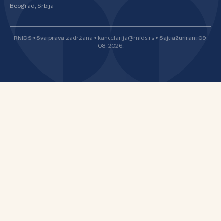
Beograd, Srbija
RNIDS • Sva prava zadržana • kancelarija@rnids.rs • Sajt ažuriran: 09.
08. 2026.