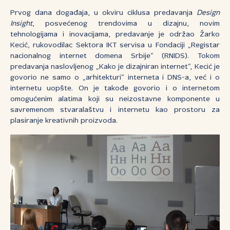
Prvog dana događaja, u okviru ciklusa predavanja
Design
Insight
, posvećenog trendovima u dizajnu, novim
tehnologijama i inovacijama, predavanje je održao Žarko
Kecić, rukovodilac Sektora IKT servisa u Fondaciji „Registar
nacionalnog internet domena Srbije“ (RNIDS). Tokom
predavanja naslovljenog „Kako je dizajniran internet“, Kecić je
govorio ne samo o „arhitekturi“ interneta i DNS-a, već i o
internetu uopšte. On je takođe govorio i o internetom
omogućenim alatima koji su neizostavne komponente u
savremenom stvaralaštvu i internetu kao prostoru za
plasiranje kreativnih proizvoda.