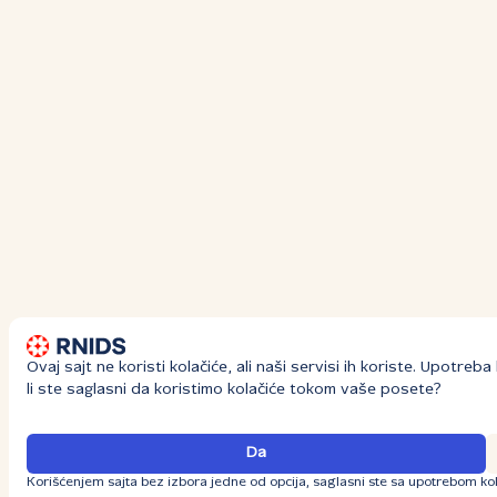
Ovaj sajt ne koristi kolačiće, ali naši servisi ih koriste. Upotre
li ste saglasni da koristimo kolačiće tokom vaše posete?
Da
Korišćenjem sajta bez izbora jedne od opcija, saglasni ste sa upotrebom kol