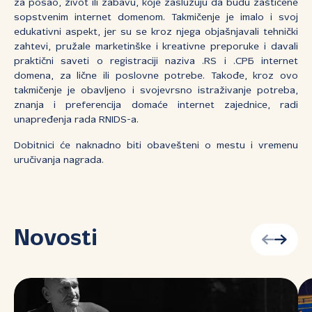
za posao, život ili zabavu, koje zaslužuju da budu zaštićene
sopstvenim internet domenom. Takmičenje je imalo i svoj
edukativni aspekt, jer su se kroz njega objašnjavali tehnički
zahtevi, pružale marketinške i kreativne preporuke i davali
praktični saveti o registraciji naziva .RS i .СРБ internet
domena, za lične ili poslovne potrebe. Takođe, kroz ovo
takmičenje je obavljeno i svojevrsno istraživanje potreba,
znanja i preferencija domaće internet zajednice, radi
unapređenja rada RNIDS-a.
Dobitnici će naknadno biti obavešteni o mestu i vremenu
uručivanja nagrada.
Novosti