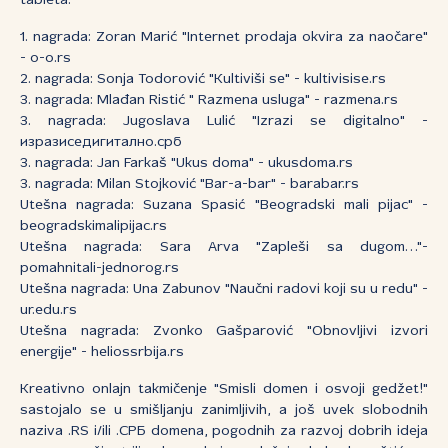
tableta:
1. nagrada: Zoran Marić "Internet prodaja okvira za naočare"
- o-o.rs
2. nagrada: Sonja Todorović "Kultiviši se" - kultivisise.rs
3. nagrada: Mlađan Ristić " Razmena usluga" - razmena.rs
3. nagrada: Jugoslava Lulić "Izrazi se digitalno" -
изразиседигитално.срб
3. nagrada: Jan Farkaš "Ukus doma" - ukusdoma.rs
3. nagrada: Milan Stojković "Bar-a-bar" - barabar.rs
Utešna nagrada: Suzana Spasić "Beogradski mali pijac" -
beogradskimalipijac.rs
Utešna nagrada: Sara Arva "Zapleši sa dugom…"-
pomahnitali-jednorog.rs
Utešna nagrada: Una Zabunov "Naučni radovi koji su u redu" -
ur.edu.rs
Utešna nagrada: Zvonko Gašparović "Obnovljivi izvori
energije" - heliossrbija.rs
Kreativno onlajn takmičenje "Smisli domen i osvoji gedžet!"
sastojalo se u smišljanju zanimljivih, a još uvek slobodnih
naziva .RS i/ili .СРБ domena, pogodnih za razvoj dobrih ideja