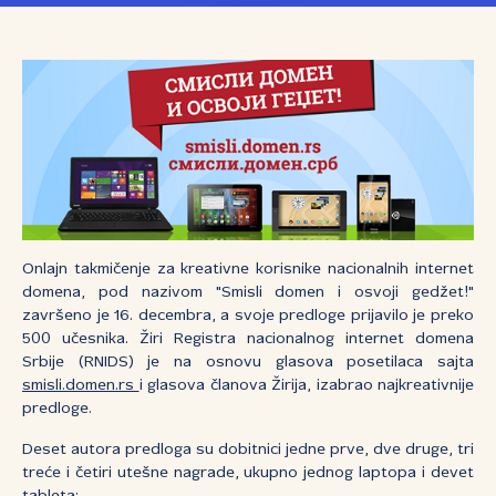
Onlajn takmičenje za kreativne korisnike nacionalnih internet
domena, pod nazivom "Smisli domen i osvoji gedžet!"
završeno je 16. decembra, a svoje predloge prijavilo je preko
500 učesnika. Žiri Registra nacionalnog internet domena
Srbije (RNIDS) je na osnovu glasova posetilaca sajta
smisli.domen.rs
i glasova članova Žirija, izabrao najkreativnije
predloge.
Deset autora predloga su dobitnici jedne prve, dve druge, tri
treće i četiri utešne nagrade, ukupno jednog laptopa i devet