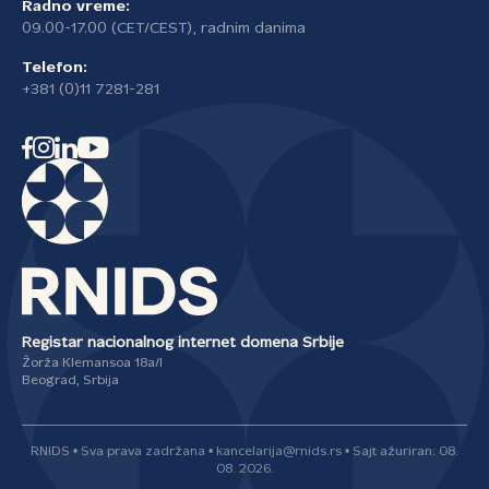
Radno vreme:
09.00-17.00 (CET/CEST), radnim danima
Telefon:
+381 (0)11 7281-281
Registar nacionalnog internet domena Srbije
Žorža Klemansoa 18a/I
Beograd, Srbija
RNIDS • Sva prava zadržana • kancelarija@rnids.rs • Sajt ažuriran: 08.
08. 2026.