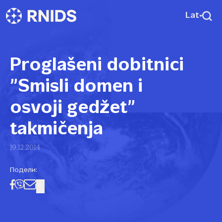
Lat
Proglašeni dobitnici
”Smisli domen i
osvoji gedžet”
takmičenja
19.12.2014
Подели: