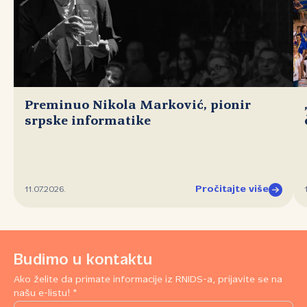
Preminuo Nikola Marković, pionir
srpske informatike
Pročitajte više
11.07.2026.
Budimo u kontaktu
Ako želite da primate informacije iz RNIDS-a, prijavite se na
našu e-listu! *