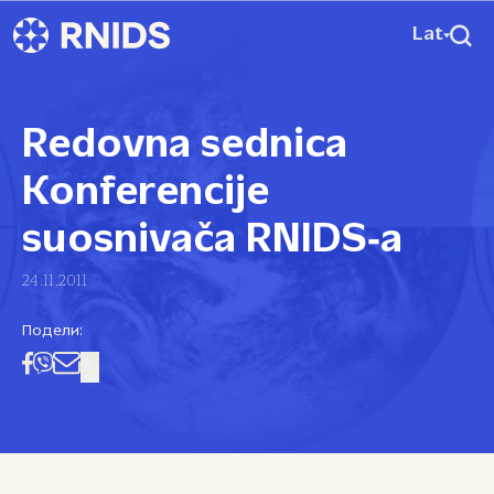
Lat
Redovna sednica
Konferencije
suosnivača RNIDS‑a
24.11.2011
Подели: