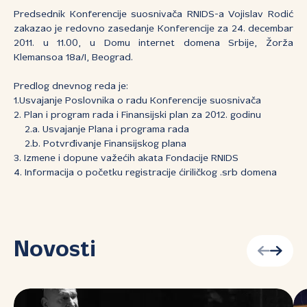
Predsednik Konferencije suosnivača RNIDS-a Vojislav Rodić
zakazao je redovno zasedanje Konferencije za 24. decembar
2011. u 11.00, u Domu internet domena Srbije, Žorža
Klemansoa 18a/I, Beograd.
Predlog dnevnog reda je:
1.Usvajanje Poslovnika o radu Konferencije suosnivača
2. Plan i program rada i Finansijski plan za 2012. godinu
2.a. Usvajanje Plana i programa rada
2.b. Potvrđivanje Finansijskog plana
3. Izmene i dopune važećih akata Fondacije RNIDS
4. Informacija o početku registracije ćiriličkog .srb domena
Novosti