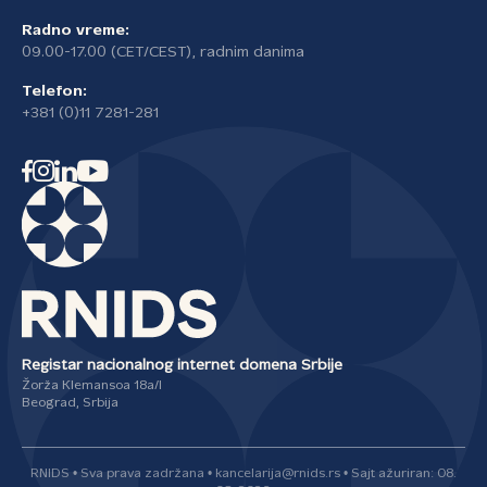
Radno vreme:
09.00-17.00 (CET/CEST), radnim danima
Telefon:
+381 (0)11 7281-281
Registar nacionalnog internet domena Srbije
Žorža Klemansoa 18a/I
Beograd, Srbija
RNIDS • Sva prava zadržana • kancelarija@rnids.rs • Sajt ažuriran: 08.