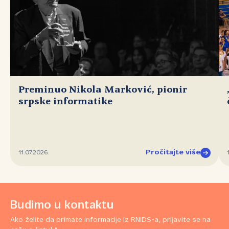
Preminuo Nikola Marković, pionir
srpske informatike
Pročitajte više
11.07.2026.
Budimo u kontaktu
Ako želite da primate informacije iz RNIDS-a, prijavite se na