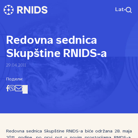
Lat
Redovna sednica
Skupštine RNIDS‑a
29.04.2011
Подели:
Redovna sednica Skupštine RNIDS-a biće održana 28. maja
2011. godine, po prvi put u novim prostorijama RNIDS-a,