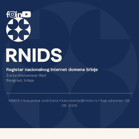
Registar nacionalnog internet domena Srbije
Žorža Klemansoa 18a/I
Beograd, Srbija
RNIDS • Sva prava zadržana • kancelarija@rnids.rs • Sajt ažuriran: 08.
08. 2026.