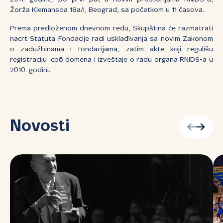
Žorža Klemansoa 18a/I, Beograd, sa početkom u 11 časova.
Prema predloženom dnevnom redu, Skupština će razmatrati
nacrt Statuta Fondacije radi usklađivanja sa novim Zakonom
o zadužbinama i fondacijama, zatim akte koji regulišu
registraciju .срб domena i izveštaje o radu organa RNIDS-a u
2010. godini.
Novosti