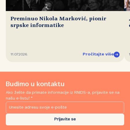
Preminuo Nikola Marković, pionir
srpske informatike
Pročitajte više
11.07.2026.
Budimo u kontaktu
Ako želite da primate informacije iz RNIDS-a, prijavite se na
našu e-listu! *
Prijavite se