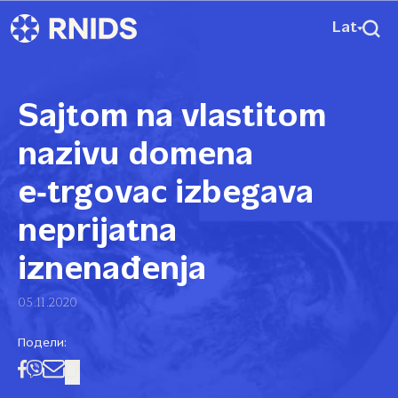
Lat
Sajtom na vlastitom
nazivu domena
e‑trgovac izbegava
neprijatna
iznenađenja
05.11.2020
Подели: