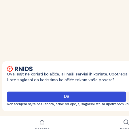
Ovaj sajt ne koristi kolačiće, ali naši servisi ih koriste. Upotre
li ste saglasni da koristimo kolačiće tokom vaše posete?
Da
Korišćenjem sajta bez izbora jedne od opcija, saglasni ste sa upotrebom kol