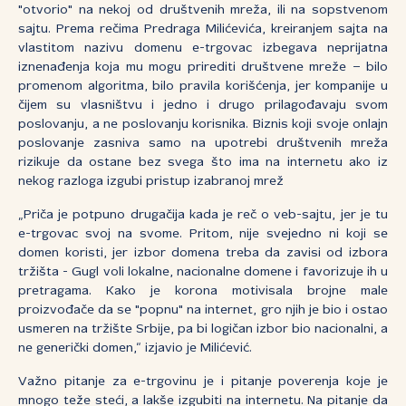
"otvorio" na nekoj od društvenih mreža, ili na sopstvenom
sajtu. Prema rečima Predraga Milićevića, kreiranjem sajta na
vlastitom nazivu domenu e-trgovac izbegava neprijatna
iznenađenja koja mu mogu prirediti društvene mreže – bilo
promenom algoritma, bilo pravila korišćenja, jer kompanije u
čijem su vlasništvu i jedno i drugo prilagođavaju svom
poslovanju, a ne poslovanju korisnika. Biznis koji svoje onlajn
poslovanje zasniva samo na upotrebi društvenih mreža
rizikuje da ostane bez svega što ima na internetu ako iz
nekog razloga izgubi pristup izabranoj mrež
„Priča je potpuno drugačija kada je reč o veb-sajtu, jer je tu
e-trgovac svoj na svome. Pritom, nije svejedno ni koji se
domen koristi, jer izbor domena treba da zavisi od izbora
tržišta - Gugl voli lokalne, nacionalne domene i favorizuje ih u
pretragama. Kako je korona motivisala brojne male
proizvođače da se "popnu" na internet, gro njih je bio i ostao
usmeren na tržište Srbije, pa bi logičan izbor bio nacionalni, a
ne generički domen,“ izjavio je Milićević.
Važno pitanje za e-trgovinu je i pitanje poverenja koje je
mnogo teže steći, a lakše izgubiti na internetu. Na pitanje da