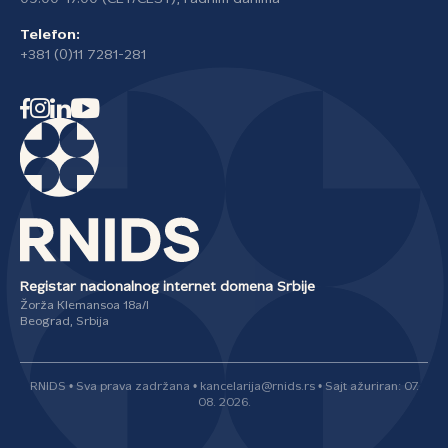
Telefon:
+381 (0)11 7281-281
Registar nacionalnog internet domena Srbije
Žorža Klemansoa 18a/I
Beograd, Srbija
RNIDS • Sva prava zadržana • kancelarija@rnids.rs • Sajt ažuriran: 07.
08. 2026.