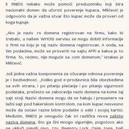
li RNIDS nekako može pomoći preduzetniku koji bira
nacionalni domen da učvrsti poverenje kupaca, Milićević je
odgovorio da je važna stvar što kupac može da proveri od
koga kupuje.
„Ako je naziv .rs domena registrovan na firmu, kako bi
trebalo, u našem WHOIS servisu se mogu dobiti informacije
o firmi na koju je taj naziv domena registrovan. A onda, sa
tim podacima, može se proveriti na sajtu APR-a kakva je to
firma. To, recimo, nije moguće sa .com domenom,” istakao je
Milićević.
Još jedna važna komponenta za očuvanje odnosa poverenja
je i bezbednost. „Koliko god e-prodavnica bila obezbeđena
sa svih strana, i po pitanju plaćanja i po pitanju sigurnosti
podataka, prečesto se zaboravlja naziv domena na kome taj
sajt stoji. Nazivi domena mogu da se hakuju i preusmere na
lažni sajt pod hakerskom kontrolom, na kom kupac nesvesno
može da ostavi razne bitne podatke o sebi i svojoj kartici.
Međutim, RNIDS je omogućio čak tri različita nivoa
zaštite
naziva domena
, što ga čini mnogo sigurnijim, pogotovo ako
se uključi najviši nivo, tzv. Registry Lock. Osim toga, baš