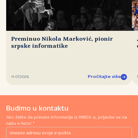
Preminuo Nikola Marković, pionir
srpske informatike
Pročitajte više
11.07.2026.
Budimo u kontaktu
Ako želite da primate informacije iz RNIDS-a, prijavite se na
našu e-listu! *