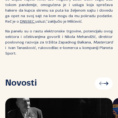
tokom pandemije, omogućena je i usluga koja sprečava
hakere da kupca skrenu sa puta ka željenom sajtu i dovedu
ga opet na svoj sajt na kom mogu da mu pokradu podatke.
Reč je o
DNSSEC
usluzi,“zaključio je Milićević.
Na panelu su o rastu elektronske trgovine, potencijalu ovog
sektora i očekivanjima govorili i Nikola Mehandžić, direktor
poslovnog razvoja za tržišta Zapadnog Balkana,
Mastercard
i Ivan Tanasković, rukovodilac e-komerca u kompaniji Planeta
Sport.
Novosti