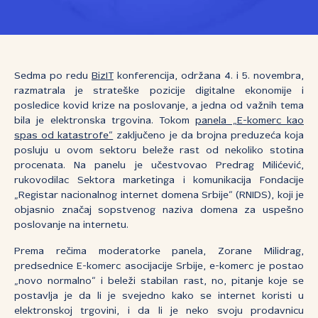
Sedma po redu
BizIT
konferencija, održana 4. i 5. novembra,
razmatrala je strateške pozicije digitalne ekonomije i
posledice kovid krize na poslovanje, a jedna od važnih tema
bila je elektronska trgovina. Tokom
panela „E-komerc kao
spas od katastrofe“
zaključeno je da brojna preduzeća koja
posluju u ovom sektoru beleže rast od nekoliko stotina
procenata. Na panelu je učestvovao Predrag Milićević,
rukovodilac Sektora marketinga i komunikacija Fondacije
„Registar nacionalnog internet domena Srbije“ (RNIDS), koji je
objasnio značaj sopstvenog naziva domena za uspešno
poslovanje na internetu.
Prema rečima moderatorke panela, Zorane Milidrag,
predsednice E-komerc asocijacije Srbije, e-komerc je postao
„novo normalno“ i beleži stabilan rast, no, pitanje koje se
postavlja je da li je svejedno kako se internet koristi u
elektronskoj trgovini, i da li je neko svoju prodavnicu