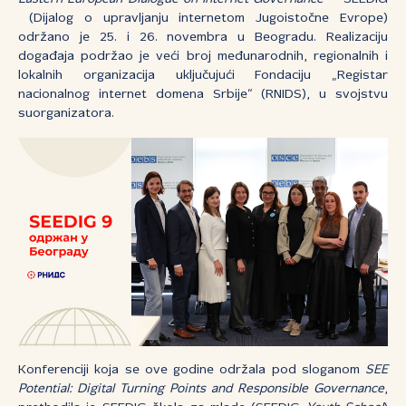
(Dijalog o upravljanju internetom Jugoistočne Evrope)
održano je 25. i 26. novembra u Beogradu. Realizaciju
događaja podržao je veći broj međunarodnih, regionalnih i
lokalnih organizacija uključujući Fondaciju „Registar
nacionalnog internet domena Srbije“ (RNIDS), u svojstvu
suorganizatora.
Konferenciji koja se ove godine održala pod sloganom
SEE
Potential: Digital Turning Points and Responsible Governance
,