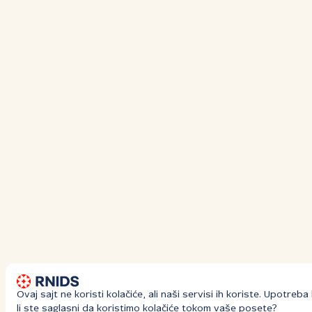
Ovaj sajt ne koristi kolačiće, ali naši servisi ih koriste. Upotre
li ste saglasni da koristimo kolačiće tokom vaše posete?