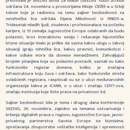
prethodila je SEEDIG škola za mlade (SEEDIG
Youth School
)
održana 24. novembra u prostorijama Misije
OEBS
-a u Srbiji
tokom koje je radionicu na temu sajber bezbednosti za
netehnička lica održala Dijana Milutinović iz RNIDS-a.
Tridesetak mladih ljudi, studenta i profesionalaca na početku
karijere, iz 13 zemalja Jugoistočne Evrope odabranih da budu
polaznici, kroz interaktivnu sesiju i rešavanje hipotetičke
krizne situacije imalo je prilike da sazna kakvu ulogu u takvoj
situaciji igraju tehnička lica, kakvu pravnici, komunikolozi i
kakve odluke mora da donese menadžment. Zahvaljujući
brojnim pitanjima koja su polaznici postavili, saznali su kako
funkcioniše registar domena, koliko je značajna
infrastruktura koju čuva i održava, kako funkcioniše mreža
ovlašćenih registara, raspitivali su se o ulozi međunarodnih
organizacija kakva je ICANN, o u ulozi i značaju CERT-ova,
značaju institucija koje štite prava na privatnost itd.
Sajber bezbednost bila je tema i drugog dana konferencije
SEEDIG, 26. novembra, zajedno sa temama ostvarivanja i
kršenja digitalnih prava u regionu Jugoistočne Evrope, javno-
privatnog partnerstva Saveta Evrope sa biznisima,
sprečavanja zloupotrebe veštačke inteligencije i spremnosti