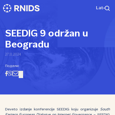
Lat
SEEDIG 9 održan u
Beogradu
27.11.2024
Подели:
Deveto izdanje konferencije SEEDIG koju organizuje
South
Eastern European Dialogue on Internet Governance
– SEEDIG