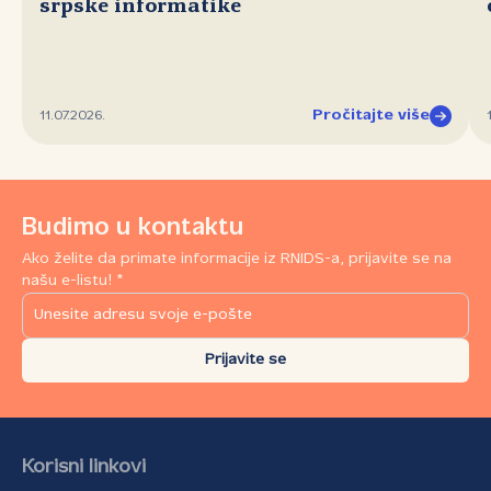
srpske informatike
Pročitajte više
11.07.2026.
Budimo u kontaktu
Ako želite da primate informacije iz RNIDS-a, prijavite se na
našu e-listu! *
Prijavite se
Korisni linkovi