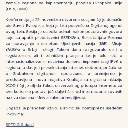
zemalja regiona na implementaciju propisa Evropske unije
(DSA, DMA).
Konferencija je 25. novembra otvorena sesijom čiji je domaćin
bio Savet Evrope, a koja je bila posvećena Digitalnoj agendi
ovog tela. Sesija je usledila odmah nakon pozdravnih govora
koje su uputili predstavnici SEEDIG-a, Sekretarijata Foruma
za upravljanje internetom Ujedinjenih nacija (IGF), Misije
OEBS
-a u Srbiji i drugi. Tokom dana razgovaralo se i o
regulatornim, ali i tehničkim pitanjima te je bilo reči o
internacionalizovanim nazivima domena, implementaciji IPv6 u
regionu, a dat je i presek stanja internet sloboda, pričalo se
o Globalnom digitalnom sporazumu, a premijerno je
predstavljena i nova inicijativa Koalicija za digitalnu inkluziju
(CODI) čiji je cilj da fokus univerzalnog pristupa internetu za
sve korisnike postavi još dalje i šire od internacionalizovanih
naziva domena i Univerzalne prihvatljivosti.
Događaj je prenošen uživo, a snimci su dostupni na sledećim
linkovima:
SEEDIG 9 dan 1