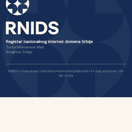
Registar nacionalnog internet domena Srbije
Žorža Klemansoa 18a/I
Beograd, Srbija
RNIDS • Sva prava zadržana • kancelarija@rnids.rs • Sajt ažuriran: 09.
08. 2026.