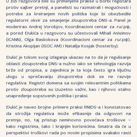
U žiži razgovora bile su primenjene prakse u borbi registara
protiv sajber pretnji, a panelisti su razmatrali i mogućnosti i
potrebe za kreiranjem novih politika koje bi obezbedile
regulatorni okvir za smanjenje zloupotreba DNS-a. Panel je
moderirao Andrej Vorobjov, Koordinacioni centar za .ru/.рф,
a pored Đukića u razgovoru su učestvovali Mihail Anisimov
(ICANN), Olga Baskokova (Koordinacioni centar za .ru/.рф),
Kristina Akopijan (ISOC AM) i Natalija Kosjak (hoster.by).
Đukić je tokom svog izlaganja ukazao na to da je regulisanje
oblasti zloupotreba DNS-a nužno iako se tehnologija razvija
brže od propisa, a zajednica je ta koja često igra ključnu
ulogu u sprečavanju zloupotreba dok se ne razvije
regulativa. Registri domena sa svojim relevantnim politikama
protiv zloupotreba su izuzetno važni, kao i njihovo stalno
unapređenje sopstvenih politika i praksi.
Đukić je naveo brojne primere praksi RNIDS-a i konstatovao
da strožija regulativa može efikasnije da odgovori na
pretnje, no, taj pristup neminovno povećava troškove –
kako registrima, tako i krajnjim korisnicima. Smatra da će u
perspektivi troškovi rada po novim propisima svakako rasti