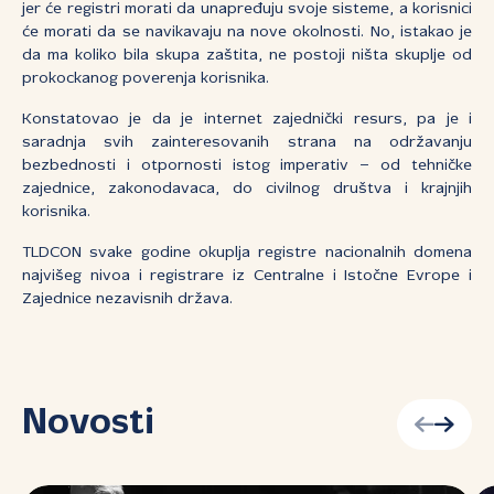
jer će registri morati da unapređuju svoje sisteme, a korisnici
će morati da se navikavaju na nove okolnosti. No, istakao je
da ma koliko bila skupa zaštita, ne postoji ništa skuplje od
prokockanog poverenja korisnika.
Konstatovao je da je internet zajednički resurs, pa je i
saradnja svih zainteresovanih strana na održavanju
bezbednosti i otpornosti istog imperativ – od tehničke
zajednice, zakonodavaca, do civilnog društva i krajnjih
korisnika.
TLDCON svake godine okuplja registre nacionalnih domena
najvišeg nivoa i registrare iz Centralne i Istočne Evrope i
Zajednice nezavisnih država.
Novosti