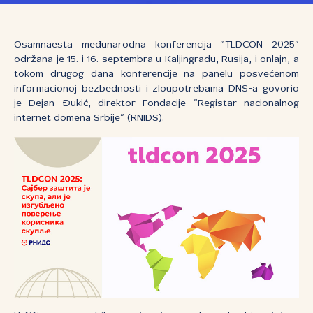
Osamnaesta međunarodna konferencija ”TLDCON 2025”
održana je 15. i 16. septembra u Kaljingradu, Rusija, i onlajn, a
tokom drugog dana konferencije na panelu posvećenom
informacionoj bezbednosti i zloupotrebama DNS-a govorio
je Dejan Đukić, direktor Fondacije ”Registar nacionalnog
internet domena Srbije” (RNIDS).