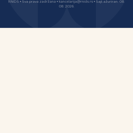
RNIDS • Sva prava zadržana • kancelarija@rnids.rs • Sajt ažuriran: 08.
08. 2026.