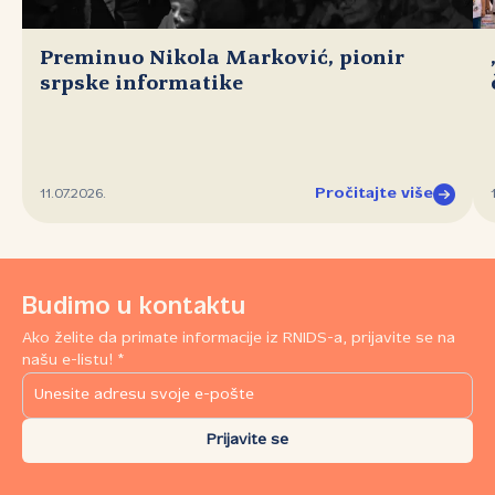
Preminuo Nikola Marković, pionir
srpske informatike
Pročitajte više
11.07.2026.
Budimo u kontaktu
Ako želite da primate informacije iz RNIDS-a, prijavite se na
našu e-listu! *
Prijavite se