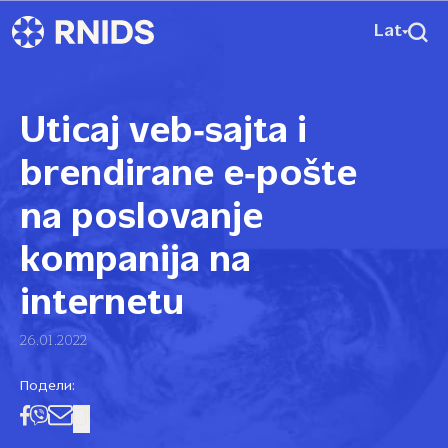
Lat
Uticaj veb‑sajta i
brendirane e‑pošte
na poslovanje
kompanija na
internetu
26.01.2022
Подели: