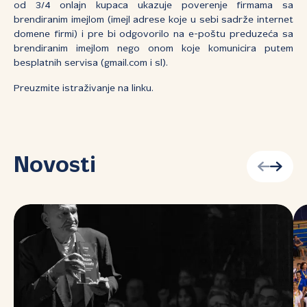
od 3/4 onlajn kupaca ukazuje poverenje firmama sa
brendiranim imejlom (imejl adrese koje u sebi sadrže internet
domene firmi) i pre bi odgovorilo na e-poštu preduzeća sa
brendiranim imejlom nego onom koje komunicira putem
besplatnih servisa (gmail.com i sl).
Preuzmite istraživanje na linku.
Novosti