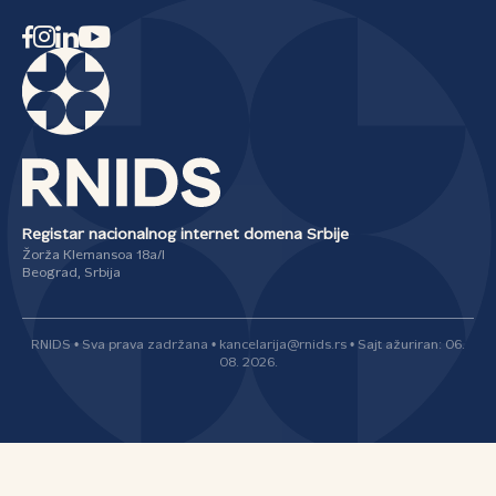
Registar nacionalnog internet domena Srbije
Žorža Klemansoa 18a/I
Beograd, Srbija
RNIDS • Sva prava zadržana • kancelarija@rnids.rs • Sajt ažuriran: 06.
08. 2026.