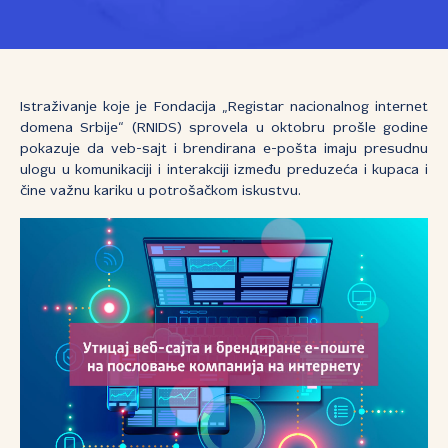
Istraživanje koje je Fondacija „Registar nacionalnog internet
domena Srbije“ (RNIDS) sprovela u oktobru prošle godine
pokazuje da veb-sajt i brendirana e-pošta imaju presudnu
ulogu u komunikaciji i interakciji između preduzeća i kupaca i
čine važnu kariku u potrošačkom iskustvu.