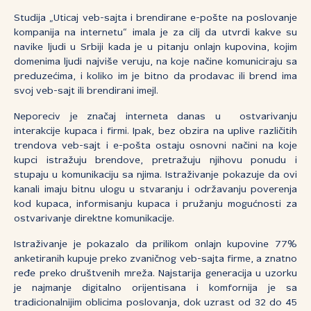
Studija „Uticaj veb-sajta i brendirane e-pošte na poslovanje
kompanija na internetu“ imala je za cilj da utvrdi kakve su
navike ljudi u Srbiji kada je u pitanju onlajn kupovina, kojim
domenima ljudi najviše veruju, na koje načine komuniciraju sa
preduzećima, i koliko im je bitno da prodavac ili brend ima
svoj veb-sajt ili brendirani imejl.
Neporeciv je značaj interneta danas u ostvarivanju
interakcije kupaca i firmi. Ipak, bez obzira na uplive različitih
trendova veb-sajt i e-pošta ostaju osnovni načini na koje
kupci istražuju brendove, pretražuju njihovu ponudu i
stupaju u komunikaciju sa njima. Istraživanje pokazuje da ovi
kanali imaju bitnu ulogu u stvaranju i održavanju poverenja
kod kupaca, informisanju kupaca i pružanju mogućnosti za
ostvarivanje direktne komunikacije.
Istraživanje je pokazalo da prilikom onlajn kupovine 77%
anketiranih kupuje preko zvaničnog veb-sajta firme, a znatno
ređe preko društvenih mreža. Najstarija generacija u uzorku
je najmanje digitalno orijentisana i komfornija je sa
tradicionalnijim oblicima poslovanja, dok uzrast od 32 do 45