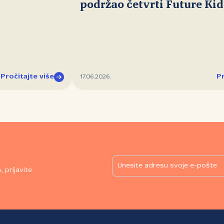
podržao četvrti Future Ki
Pročitajte više
Pr
17.06.2026.
 prijavite