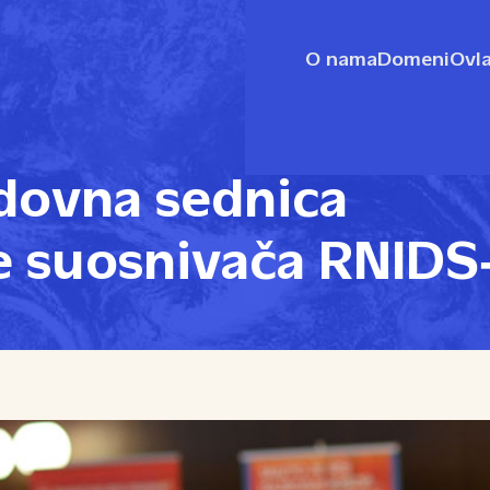
O nama
Domeni
Ovla
dovna sednica
e suosnivača RNIDS