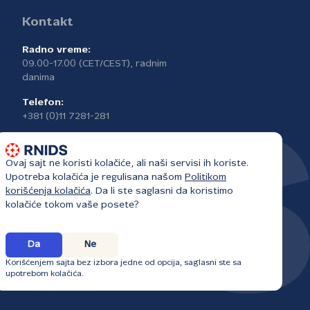
Kontakt
Radno vreme:
09.00-17.00 (CET/CEST), radnim
danima
Telefon:
+381 (0)11 7281-281
Ovaj sajt ne koristi kolačiće, ali naši servisi ih koriste.
Upotreba kolačića je regulisana našom
Politikom
korišćenja kolačića
. Da li ste saglasni da koristimo
kolačiće tokom vaše posete?
Da
Ne
Korišćenjem sajta bez izbora jedne od opcija, saglasni ste sa
upotrebom kolačića.