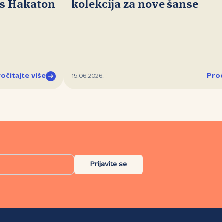
ds Hakaton
kolekcija za nove šanse
očitajte više
Proč
15.06.2026.
Prijavite se