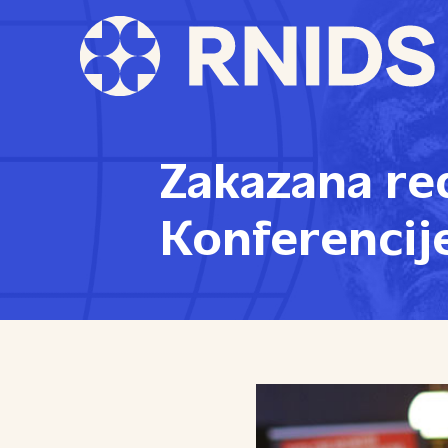
Zakazana re
Konferencij