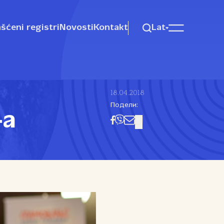
šćeni registri
Novosti
Kontakt
Lat
18.04.2018
Подели:
‑a