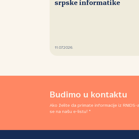
srpske informatike
11.07.2026.
Budimo u kontaktu
Ako želite da primate informacije iz RNIDS-a,
se na našu e-listu! *