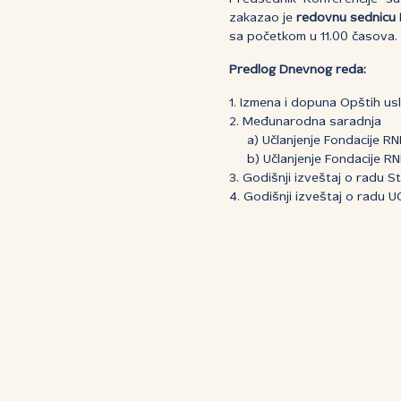
zakazao je
redovnu sednicu 
sa početkom u 11.00 časova.
Predlog Dnevnog reda:
1. Izmena i dopuna Opštih usl
2. Međunarodna saradnja
a) Učlanjenje Fondacije RNI
b) Učlanjenje Fondacije RN
3. Godišnji izveštaj o radu S
4. Godišnji izveštaj o radu U