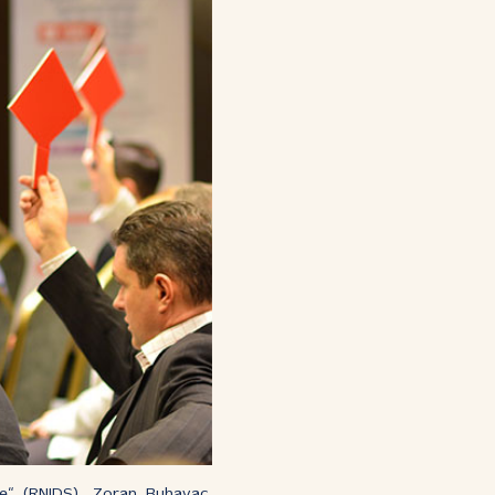
je“ (RNIDS), Zoran Buhavac,