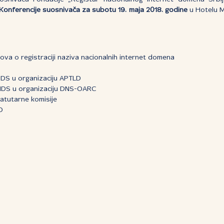
Konferencije suosnivača za subotu 19. maja 2018. godine
u Hotelu M
ova o registraciji naziva nacionalnih internet domena
DS u organizaciju APTLD
IDS u organizaciju DNS-OARC
tatutarne komisije
O