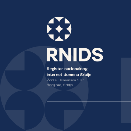
Registar nacionalnog
internet domena Srbije
Žorža Klemansoa 18a/I
Beograd, Srbija