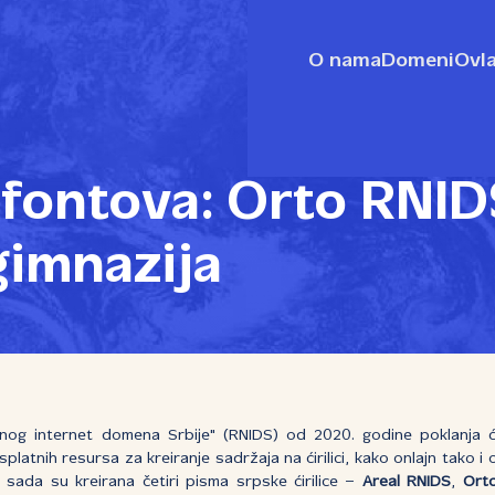
O nama
Domeni
Ovla
 fontova: Orto RNI
gimnazija
lnog internet domena Srbije" (RNIDS) od 2020. godine poklanja ći
atnih resursa za kreiranje sadržaja na ćirilici, kako onlajn tako i of
 sada su kreirana četiri pisma srpske ćirilice –
Areal RNIDS
,
Orto