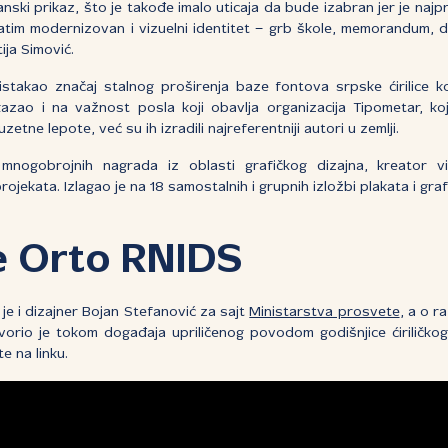
nski prikaz, što je takođe imalo uticaja da bude izabran jer je naj
atim modernizovan i vizuelni identitet − grb škole, memorandum, di
ija Simović.
stakao značaj stalnog proširenja baze fontova srpske ćirilice ko
ukazao i na važnost posla koji obavlja organizacija Tipometar, 
zetne lepote, već su ih izradili najreferentniji autori u zemlji.
mnogobrojnih nagrada iz oblasti grafičkog dizajna, kreator vizu
projekata. Izlagao je na 18 samostalnih i grupnih izložbi plakata i graf
e Orto RNIDS
je i dizajner Bojan Stefanović za sajt
Ministarstva prosvete
, a o r
vorio je tokom događaja upriličenog povodom godišnjice ćiriličk
e na linku.