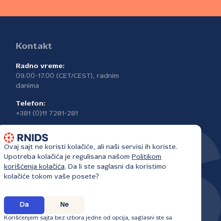
Kontakt
Radno vreme:
09.00-17.00 (CET/CEST), radnim
danima
Telefon:
+381 (0)11 7281-281
Ovaj sajt ne koristi kolačiće, ali naši servisi ih koriste.
Upotreba kolačića je regulisana našom
Politikom
korišćenja kolačića
. Da li ste saglasni da koristimo
kolačiće tokom vaše posete?
Da
Ne
Korišćenjem sajta bez izbora jedne od opcija, saglasni ste sa