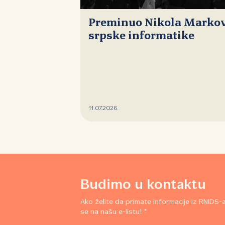
Preminuo Nikola Markovi
srpske informatike
11.07.2026.
Budimo u kontaktu
Ako želite da primate informacije iz RNIDS-a,
se na našu e-listu! *