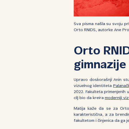
Sva pisma našla su svoju pr
Orto RNIDS, autorke Ane Prod
Orto RNID
gimnazije
Upravo doskorašnji Anin stu
vizuelnog identiteta
Palanačk
2022. Fakulteta primenjenih 
cilj bio da kreira
moderniji viz
Matija kaže da se za Orto 
karakteristična, a za brendi
fakultetom i činjenica da ga j