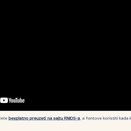
ožete
besplatno preuzeti na sajtu RNIDS-a
, a fontove koristiti kada k