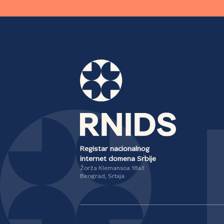
Registar nacionalnog
internet domena Srbije
Žorža Klemansoa 18a/I
Beograd, Srbija