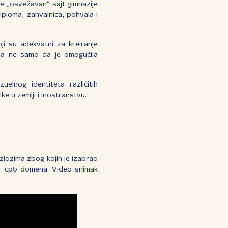
pre „osvežavan“ sajt gimnazije
ploma, zahvalnica, pohvala i
ji su adekvatni za kreiranje
koja ne samo da je omogućila
elnog identiteta različitih
ike u zemlji i inostranstvu.
azlozima zbog kojih je izabrao
og .срб domena. Video-snimak