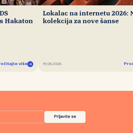
IDS
Lokalac na internetu 2026:
ds Hakaton
kolekcija za nove šanse
očitajte više
Proč
15.06.2026.
Prijavite se