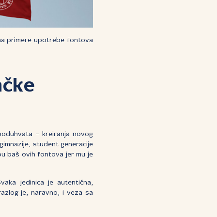
 na primere upotrebe fontova
ačke
poduhvata – kreiranja novog
 gimnazije, student generacije
bu baš ovih fontova jer mu je
aka jedinica je autentična,
razlog je, naravno, i veza sa