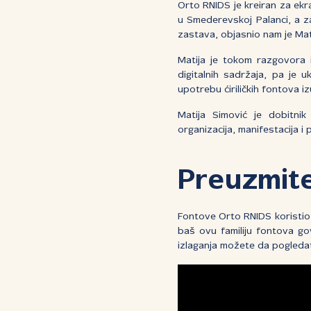
Orto RNIDS je kreiran za ekra
u Smederevskoj Palanci, a z
zastava, objasnio nam je Mat
Matija je tokom razgovora i
digitalnih sadržaja, pa je 
upotrebu ćiriličkih fontova izu
Matija Simović je dobitnik 
organizacija, manifestacija i 
Preuzmit
Fontove Orto RNIDS koristio 
baš ovu familiju fontova go
izlaganja možete da pogledat