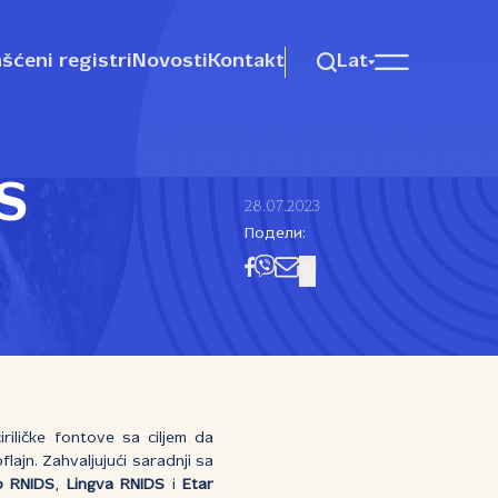
šćeni registri
Novosti
Kontakt
Lat
DS
28.07.2023
Подели:
riličke fontove sa ciljem da
lajn. Zahvaljujući saradnji sa
 RNIDS
,
Lingva RNIDS
i
Etar