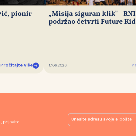
ć, pionir
„Misija siguran klik" - RN
podržao četvrti Future Ki
Pročitajte više
Pr
17.06.2026.
 prijavite