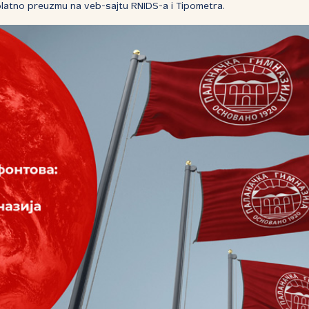
platno preuzmu na veb-sajtu RNIDS-a i Tipometra.