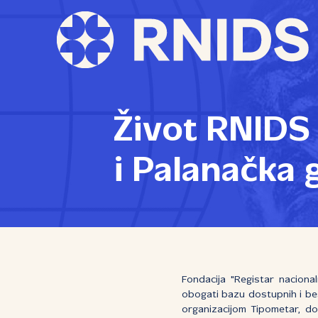
Život RNIDS
i Palanačka 
Fondacija "Registar naciona
obogati bazu dostupnih i bespl
organizacijom Tipometar, do