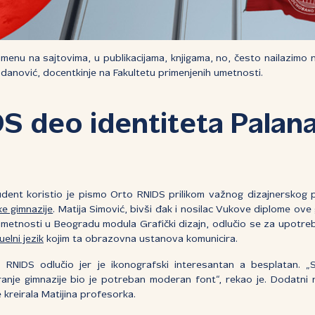
imenu na sajtovima, u publikacijama, knjigama, no, često nailazimo
anović, docentkinje na Fakultetu primenjenih umetnosti.
S deo identiteta Palan
dent koristio je pismo Orto RNIDS prilikom važnog dizajnerskog 
e gimnazije
. Matija Simović, bivši đak i nosilac Vukove diplome ove
umetnosti u Beogradu modula Grafički dizajn, odlučio se za upotre
uelni jezik
kojim ta obrazovna ustanova komunicira.
RNIDS odlučio jer je ikonografski interesantan a besplatan. „Sv
ranje gimnazije bio je potreban moderan font“, rekao je. Dodatni 
e kreirala Matijina profesorka.