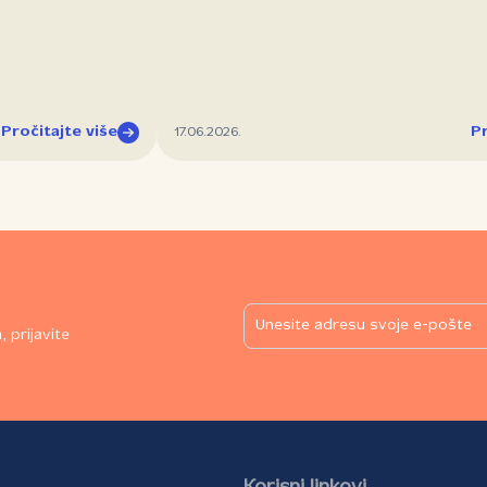
Pročitajte više
Pr
17.06.2026.
 prijavite