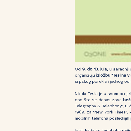
Od
9. do 13. jula
, u saradnji
organizuju
izložbu "Teslina vi
srpskog porekla i jednog od 
Nikola Tesla je u svom proj
ono što se danas zove
beži
Telegraphy & Telephony", u č
1909. za "New York Times", 
mobilnih telefona poslednjih 
Ipak, kada se sveobuhvatnije