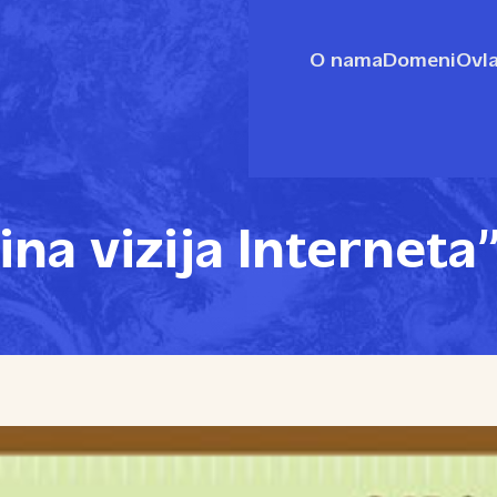
O nama
Domeni
Ovla
ina vizija Interneta