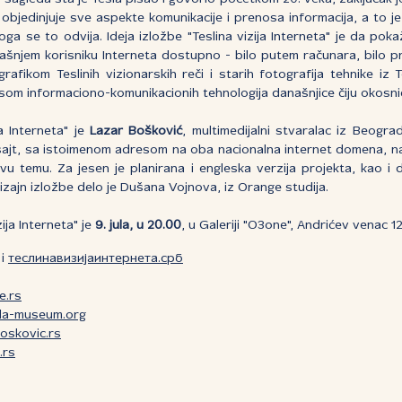
a objedinjuje sve aspekte komunikacije i prenosa informacija, a to j
a se to odvija. Ideja izložbe "Teslina vizija Interneta" je da poka
njem korisniku Interneta dostupno - bilo putem računara, bilo pr
afikom Teslinih vizionarskih reči i starih fotografija tehnike iz 
isom informaciono-komunikacionih tehnologija današnjice čiju okosnic
ja Interneta" je
Lazar Bošković
, multimedijalni stvaralac iz Beogr
sajt, sa istoimenom adresom na oba nacionalna internet domena, na 
 ovu temu. Za jesen je planirana i engleska verzija projekta, kao i 
. Dizajn izložbe delo je Dušana Vojnova, iz Orange studija.
ija Interneta" je
9. jula, u 20.00
, u Galeriji "O3one", Andrićev venac 1
i
теслинавизијаинтернета.срб
e.rs
la-museum.org
oskovic.rs
.rs