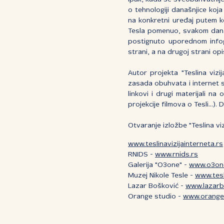
o tehnologiji današnjice koj
na konkretni uređaj putem kog
Tesla pomenuo, svakom današ
postignuto uporednom infogr
strani, a na drugoj strani op
Autor projekta "Teslina vizi
zasada obuhvata i internet 
linkovi i drugi materijali na
projekcije filmova o Tesli...)
Otvaranje izložbe "Teslina viz
www.teslinavizijainterneta.rs
RNIDS -
www.rnids.rs
Galerija "O3one" -
www.o3on
Muzej Nikole Tesle -
www.tes
Lazar Bošković -
www.lazarb
Orange studio -
www.orange