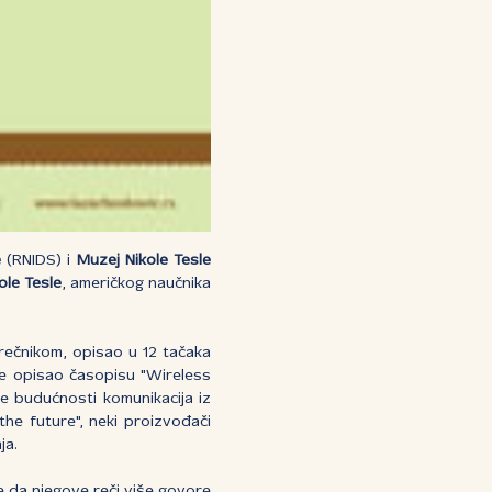
e
(RNIDS) i
Muzej Nikole Tesle
ole Tesle
, američkog naučnika
rečnikom, opisao u 12 tačaka
je opisao časopisu "Wireless
je budućnosti komunikacija iz
he future", neki proizvođači
ja.
e da njegove reči više govore