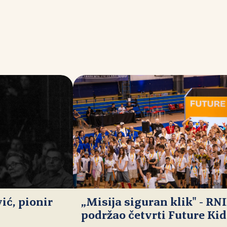
ć, pionir
„Misija siguran klik" - RN
podržao četvrti Future Ki