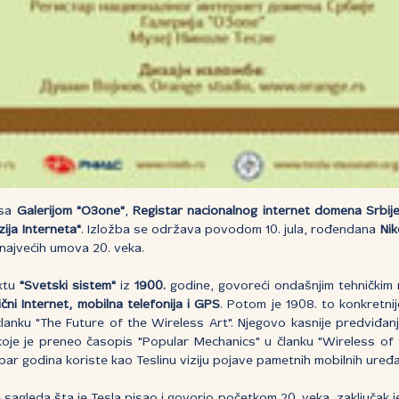
 sa
Galerijom "O3one"
,
Registar nacionalnog internet domena Srbij
zija Interneta"
. Izložba se održava povodom 10. jula, rođendana
Nik
najvećih umova 20. veka.
ektu
"Svetski sistem"
iz
1900.
godine, govoreći ondašnjim tehničkim 
čni Internet, mobilna telefonija i GPS
. Potom je 1908. to konkretni
lanku "The Future of the Wireless Art". Njegovo kasnije predviđan
koje je preneo časopis "Popular Mechanics" u članku "Wireless of t
par godina koriste kao Teslinu viziju pojave pametnih mobilnih uređa
 sagleda šta je Tesla pisao i govorio početkom 20. veka, zaključak j