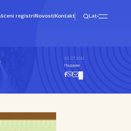
šćeni registri
Novosti
Kontakt
Lat
05.07.2012
”
Подели: