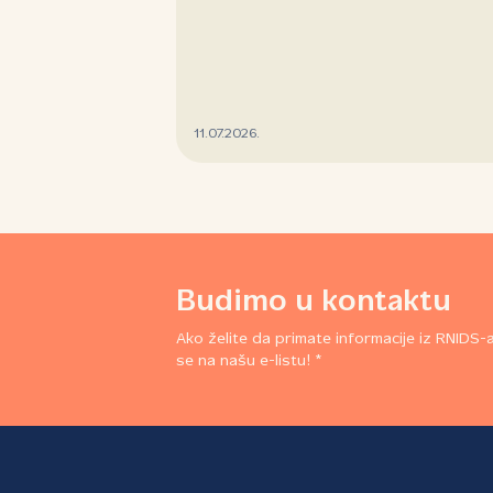
11.07.2026.
Budimo u kontaktu
Ako želite da primate informacije iz RNIDS-a,
se na našu e-listu! *