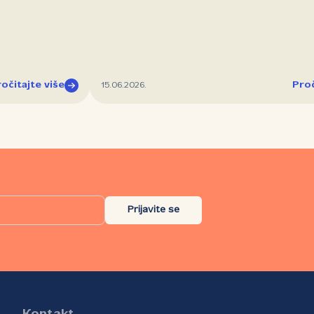
očitajte više
Proč
15.06.2026.
Prijavite se