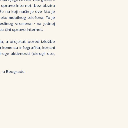
e upravo Internet, bez obzira
že na koji način je sve što je
eko mobilnog telefona. To je
Teslinog vremena - na jednoj
u čini upravo Internet.
ada, a projekat pored izložbe
kome su infografika, korisni
druge aktivnosti (okrugli sto,
2, u Beogradu.