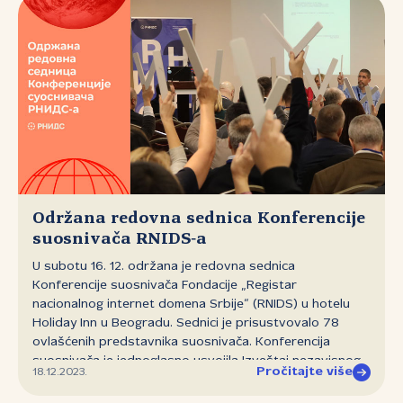
Održana redovna sednica Konferencije
suosnivača RNIDS‑a
U subotu 16. 12. održana je redovna sednica
Konferencije suosnivača Fondacije „Registar
nacionalnog internet domena Srbije“ (RNIDS) u hotelu
Holiday Inn u Beogradu. Sednici je prisustvovalo 78
ovlašćenih predstavnika suosnivača. Konferencija
suosnivača je jednoglasno usvojila Izveštaj nezavisnog
Pročitajte više
18.12.2023.
revizora za 2022. godinu. Sprovedene su konsultacije o
nacrtu Plana i programa RNIDS‑a za 2024. godinu koji je