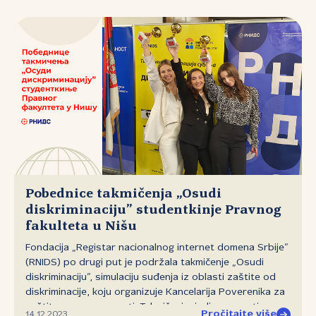
prezentovao predsednik Upravnog odbora Ivan Minić.
Pobednice takmičenja „Osudi
diskriminaciju” studentkinje Pravnog
fakulteta u Nišu
Fondacija „Registar nacionalnog internet domena Srbije”
(RNIDS) po drugi put je podržala takmičenje „Osudi
diskriminaciju”, simulaciju suđenja iz oblasti zaštite od
diskriminacije, koju organizuje Kancelarija Poverenika za
zaštitu ravnopravnosti. Takmičenje, jedino ovog tipa na
Pročitajte više
14.12.2023.