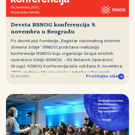
Deveta RSNOG konferencija 9.
novembra u Beogradu
Po deveti put Fondacija „Registar nacionalnog internet
domena Srbije“ (RNIDS) podržava realizaciju
konferencije RSNOG koju organizuje Grupa mrežnih
operatora Srbije (RSNOG ‑ RS Network Operators’
Group). RSNOG Konferencija biće održana 9. novembra
2023. godine u Muzeju nauke i tehnike u Beogradu.
Pročitajte više
23.10.2023.
Konferencija će okupiti domaće i inostrane stručnjake
koji će ponuditi svoja iskustva, razmišljanja i predloge
kako da internet bude brži, pouzdaniji i bezbedniji.
Uvodno predavanje o upotrebi DNS sistema za
podizanje nivoa bezbednosti mreža operatora održaće
Andronikos Kirjaku iz kompanije Whalebone, nakon čega
će biti reči o najčešćim problemima koji se javljaju u
mrežama srpskih internet operatora iz perspektive
SOX‑a, kao najveće domaće tačke razmene internet