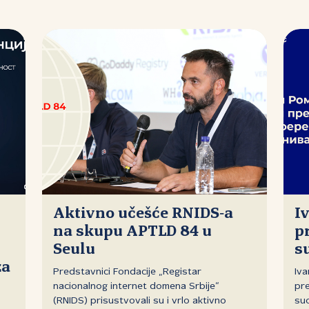
Aktivno učešće RNIDS‑a
I
na skupu APTLD 84 u
p
Seulu
s
za
Predstavnici Fondacije „Registar
Iva
nacionalnog internet domena Srbije“
pre
(RNIDS) prisustvovali su i vrlo aktivno
suo