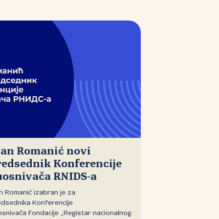
van Romanić novi
redsednik Konferencije
uosnivača RNIDS‑a
n Romanić izabran je za
dsednika Konferencije
snivača Fondacije „Registar nacionalnog