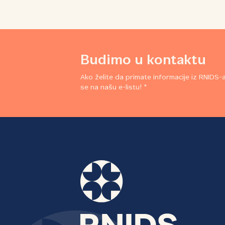
se Centru kao pomoć za realizaciju
programskih aktivnosti, edukaciju
talentovane dece i mladih naučnika, izra
naučno‑istraživačkih radova i pripreme 
takmičenja. Prva Lokalac majica napravlje
je tokom leta 2020. godine i od tada do
Budimo u kontaktu
danas su se nizali brojni modeli, a Lokala
postao majica koju svi žele da nose. Od
Ako želite da primate informacije iz RNIDS-a,
samog početka za dizajn i izradu bio je
se na našu e-listu! *
zaslužan brend Dechko Tzar, koji je sa
Fondacijom partner na ovom projektu.
Lokalac na internetu je još jedan vid
podrške i brige o lokalnoj zajednici. On je
način da se istomišljenici IT‑evci, kreativci
stvaraoci i svi oni koji donose nova znanj
poglede na svet pronađu, povežu, udruž
okupe na jedno mesto. Sada Lokalac ima
svoj sajt, asortiman...