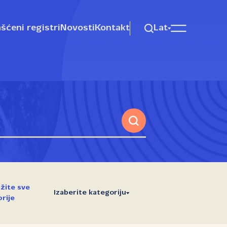
šćeni registri
Novosti
Kontakt
Lat
žite sve
Izaberite kategoriju
rije