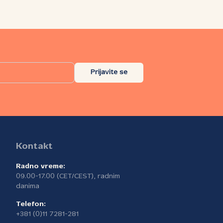
ionice. Osnovni cilj BelBi konferencije
ste da podstakne kontakte između
čnika radi razmene iskustava, širenja
novijih informacija o dostignućima u
jim oblastima i sticanja i povećanja
ljivosti svojih istraživanja. Neke od tema
e je obuhvatila ovogodišnja konferencija
Prijavite se
AI/ML u biologiji i medicini,
informatičke baze podataka i algoritmi,
unarski bioinženjering, algoritmi i njihova
mena, biomedicinska informatika,
egracija i upravljanje
omedicinskim/zdravstvenim bazama
ataka, biomedicinsko snimanje i
Kontakt
ualizacija podataka, prediktivno
eliranje i analitika u zdravstvu, biologija
Radno vreme:
čunarskih sistema i mnoge druge.
09.00-17.00 (CET/CEST), radnim
danima
Telefon:
+381 (0)11 7281-281