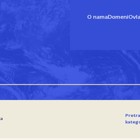
O nama
Domeni
Ovla
Pretra
ta
katego