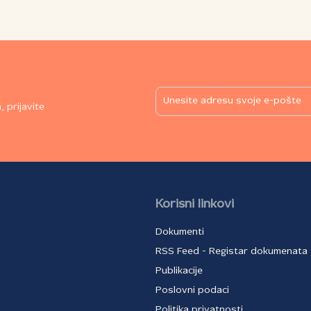
održanom 23. juna prisustvovao je direktor
rad
Fondacije RNIDS Dejan Đukić. Predstavnici
je
RNIDS‑a već godinama učestvuju u realizaciji
du
nau
vežbe Sajber Tesla, imajući u vidu da Vojska
za
naj
Srbije tu vežbu organizuje sa ciljem
na
svo
poboljšanja informacione bezbednosti i
vid
zaštite infrastrukture u Srbiji. Tokom
c je
koj
trajanja vežbe identifikuju se pretnje iz
 prijavite
su 
sajber prostora, simuliraju procesi razmene
bio
informacija između značajnih aktera
rač
odbrane, kao i način reagovanja na sajber
pri
incidente, što u konačnici povećava
int
kapacitete sajber odbrane u organizacijama
bi
koje u vežbi učestvuju, ali i na nacionalnom
,
pod
Korisni linkovi
nivou.
a i
viz
e i
mod
Dokumenti
ra
RSS Feed - Registar dokumenata
Publikacije
Poslovni podaci
Politika privatnosti