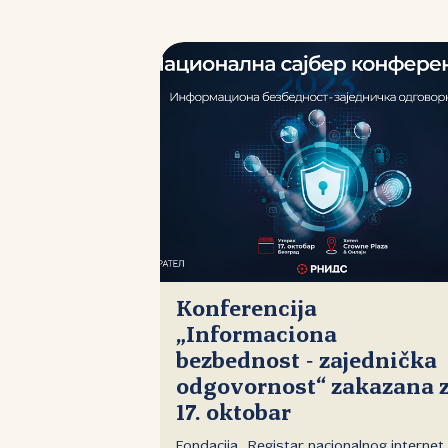
Konferencija
„Informaciona
bezbednost ‑ zajednička
odgovornost“ zakazana 
17. oktobar
Fondacija „Registar nacionalnog internet